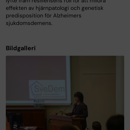
lyfte fram resiliensens roll för att mildra
effekten av hjärnpatologi och genetisk
predisposition för Alzheimers
sjukdomsdemens.
Bildgalleri