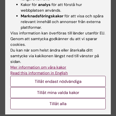
effekten av könshormonobalanser och sin
Kakor för
analys
för att förstå hur
webbplatsen används.
pågående forskning om hur könsbekräftande
Marknadsföringskakor
för att visa och spåra
hormonbehandling hos personer med
relevant innehåll och annonser från externa
könsdysfori kan påverka risken att utveckla
plattformar.
Alzheimers sjukdom.
Viss information kan överföras till länder utanför EU.
Genom att samtycka godkänner du att vi sparar
Grégoria Kalpouzos
presenterade nya
cookies.
neuroimaging-fynd om två framväxande
Du kan när som helst ändra eller återkalla ditt
samtycke via kakikonen längst ned till vänster på
markörer för hjärnåldrande och Alzheimers
sidan.
sjukdom. Hon beskrev hur järnöverskott i
Mer information om våra kakor
hjärnan bidrar till neuroinflammation,
Read this information in English
neurodegeneration och kognitiv försämring
Tillåt endast nödvändiga
hos äldre. Dessutom lyfte hon fram hur
minskad cerebral stelhet – mätt med
Tillåt mina valda kakor
avancerad neuroimaging – kan fungera som
en lovande biomarkör för Alzheimers
Tillåt alla
sjukdoms patologi och kognitiv nedsättning.