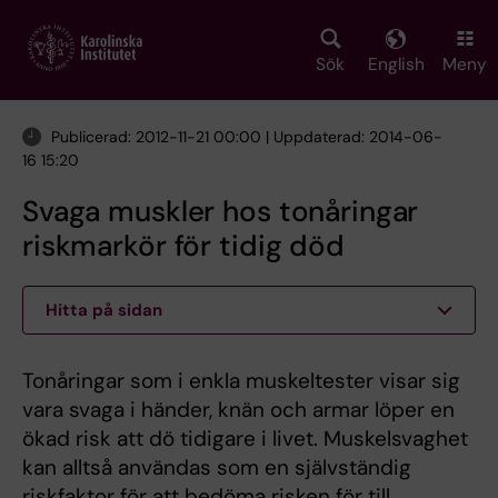
Skip
to
main
Sök
English
Meny
content
Publicerad: 2012-11-21 00:00 | Uppdaterad: 2014-06-
16 15:20
Svaga muskler hos tonåringar
riskmarkör för tidig död
Hitta på sidan
Tonåringar som i enkla muskeltester visar sig
vara svaga i händer, knän och armar löper en
ökad risk att dö tidigare i livet. Muskelsvaghet
kan alltså användas som en självständig
riskfaktor för att bedöma risken för till