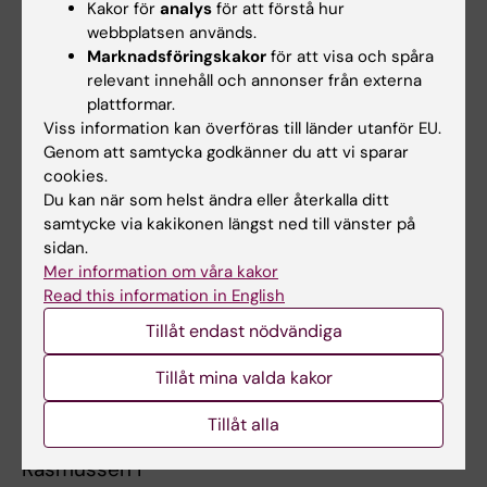
Kakor för
analys
för att förstå hur
det gäller värderingen av framtida hjärt-
webbplatsen används.
kärlsjukdom eller för tidig död, säger Finn
Marknadsföringskakor
för att visa och spåra
Rasmussen.
relevant innehåll och annonser från externa
plattformar.
Studien är finansierad med pengar från
Viss information kan överföras till länder utanför EU.
Vetenskapsrådet samt från Spanska
Genom att samtycka godkänner du att vi sparar
cookies.
ministeriet för vetenskap och innovation.
Du kan när som helst ändra eller återkalla ditt
samtycke via kakikonen längst ned till vänster på
Läs ett pressmedelande om studien
sidan.
Mer information om våra kakor
Read this information in English
Publikation
Tillåt endast nödvändiga
Muscular strength in male adolescents and
Tillåt mina valda kakor
premature death: cohort study of one million
participants.
Tillåt alla
Ortega F, Silventoinen K, Tynelius P,
Rasmussen F