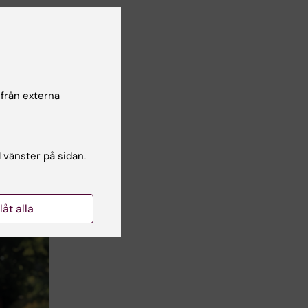
 de
d,
 från externa
ill
ya
l vänster på sidan.
llåt alla