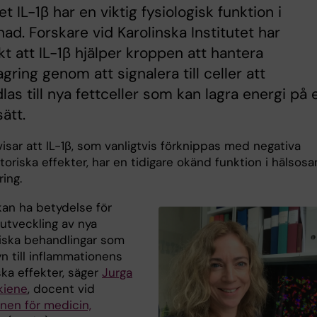
et IL-1β har en viktig fysiologisk funktion i
nad. Forskare vid Karolinska Institutet har
t att IL-1β hjälper kroppen att hantera
agring genom att signalera till celler att
as till nya fettceller som kan lagra energi på 
ätt.
isar att IL-1β, som vanligtvis förknippas med negativa
oriska effekter, har en tidigare okänd funktion i hälsos
ring.
kan ha betydelse för
 utveckling av nya
iska behandlingar som
n till inflammationens
ska effekter, säger
Jurga
kiene
, docent vid
onen för medicin,