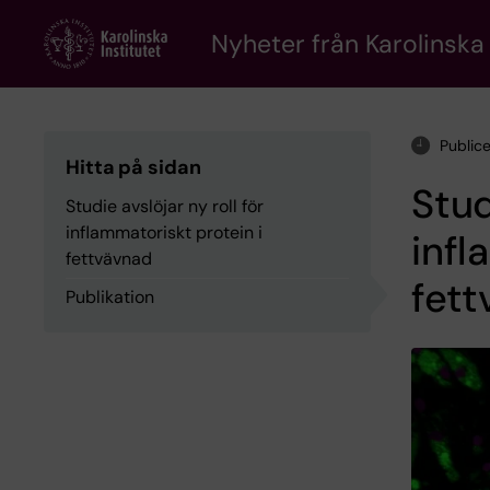
Skip
to
Nyheter från Karolinska 
main
content
Public
Hitta på sidan
Stud
Studie avslöjar ny roll för
inflammatoriskt protein i
infl
fettvävnad
fet
Publikation