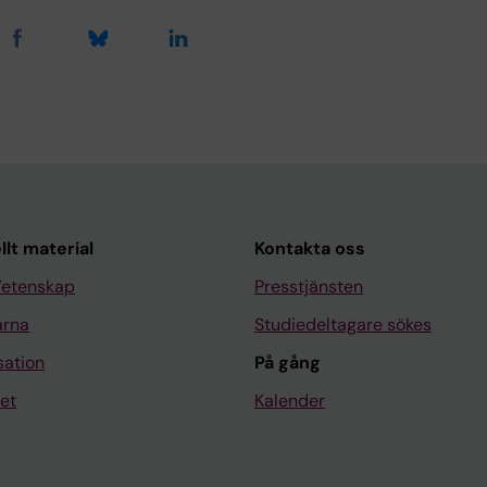
llt material
Kontakta oss
Vetenskap
Presstjänsten
arna
Studiedeltagare sökes
sation
På gång
et
Kalender