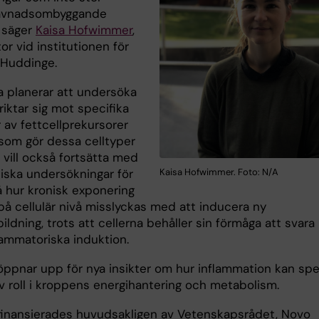
ävnadsombyggande
, säger
Kaisa Hofwimmer
,
r vid institutionen för
 Huddinge.
a planerar att undersöka
riktar sig mot specifika
 av fettcellprekursorer
som gör dessa celltyper
 vill också fortsätta med
iska undersökningar för
Kaisa Hofwimmer. Foto: N/A
å hur kronisk exponering
 på cellulär nivå misslyckas med att inducera ny
bildning, trots att cellerna behåller sin förmåga att svara
lammatoriska induktion.
öppnar upp för nya insikter om hur inflammation kan spe
v roll i kroppens energihantering och metabolism.
finansierades huvudsakligen av Vetenskapsrådet, Novo