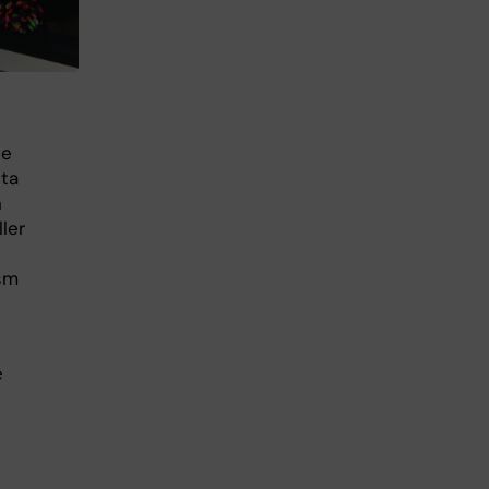
de
sta
n
ller
ism
e