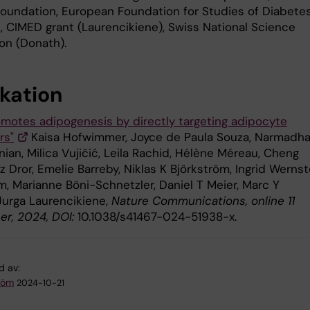
foundation, European Foundation for Studies of Diabetes
t, CIMED grant (Laurencikiene), Swiss National Science
on (Donath).
ikation
romotes adipogenesis by directly targeting adipocyte
rs"
Kaisa Hofwimmer, Joyce de Paula Souza, Narmadh
an, Milica Vujičić, Leila Rachid, Hélène Méreau, Cheng
z Dror, Emelie Barreby, Niklas K Björkström, Ingrid Werns
m, Marianne Böni-Schnetzler, Daniel T Meier, Marc Y
Jurga Laurencikiene,
Nature Communications, online 11
r, 2024, DOI:
10.1038/s41467-024-51938-x.
d av:
tröm
2024-10-21