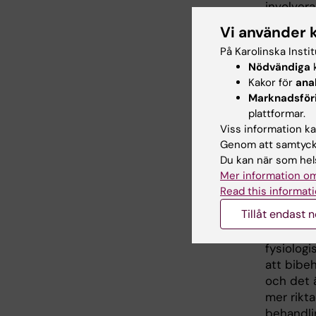
involvera
Vi använder 
Kort- o
På Karolinska Insti
Nödvändiga
k
Forskarn
Kakor för
ana
som sker 
Marknadsför
medan lån
plattformar.
fetma, s
Viss information kan
potentiel
Genom att samtycka
mindre fe
Du kan när som hels
fettcelle
Mer information om
Read this informati
Betyde
Tillåt endast 
– Våra re
fysiologi
att bibeh
och det ä
mer rikt
behandli