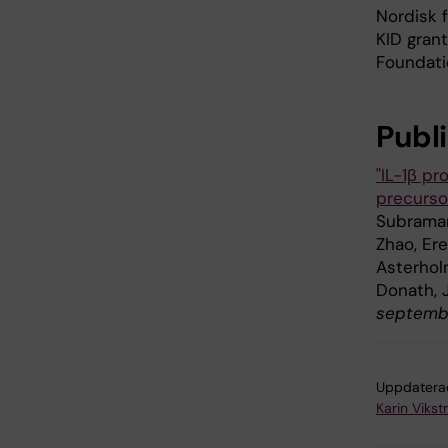
Nordisk 
KID gran
Foundati
Publ
"IL-1β p
precurso
Subramani
Zhao, Ere
Asterhol
Donath, 
septembe
Uppdatera
Karin Viks