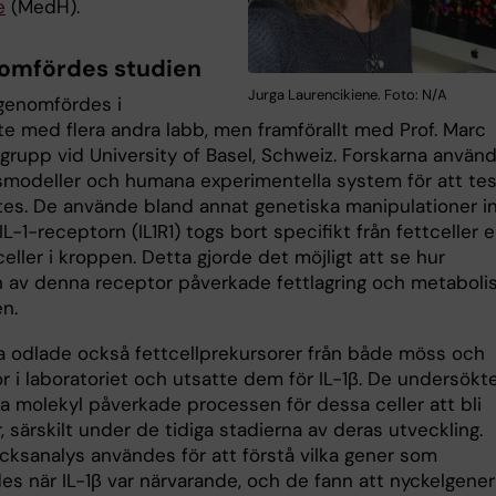
e
(MedH).
omfördes studien
Jurga Laurencikiene. Foto: N/A
genomfördes i
e med flera andra labb, men framförallt med Prof. Marc
grupp vid University of Basel, Schweiz. Forskarna använ
smodeller och humana experimentella system för att te
tes. De använde bland annat genetiska manipulationer i
 IL-1-receptorn (IL1R1) togs bort specifikt från fettceller e
 celler i kroppen. Detta gjorde det möjligt att se hur
n av denna receptor påverkade fettlagring och metabol
n.
a odlade också fettcellprekursorer från både möss och
r i laboratoriet och utsatte dem för IL-1β. De undersökt
a molekyl påverkade processen för dessa celler att bli
r, särskilt under de tidiga stadierna av deras utveckling.
cksanalys användes för att förstå vilka gener som
es när IL-1β var närvarande, och de fann att nyckelgener