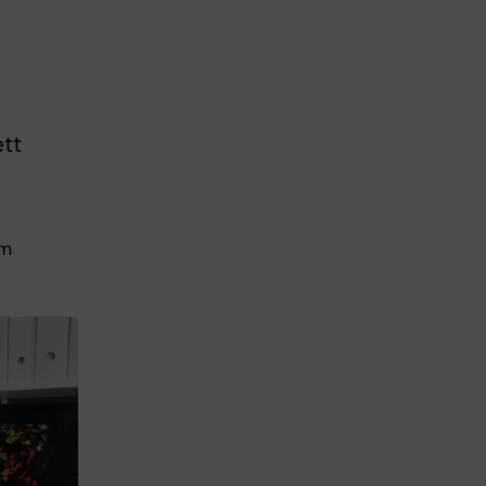
ett
am