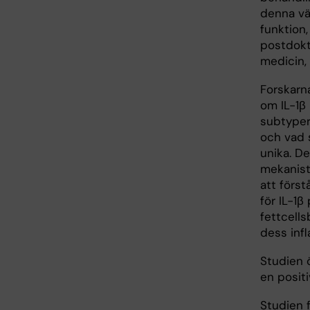
denna v
funktion
postdokto
medicin,
Forskarn
om IL-1β 
subtyper
och vad 
unika. De
mekanist
att först
för IL-1β
fettcells
dess inf
Studien 
en positi
Studien 