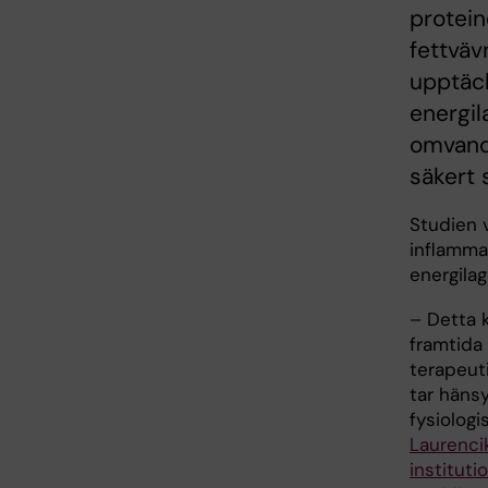
protein
fettväv
upptäck
energil
omvandl
säkert s
Studien v
inflammat
energilag
– Detta 
framtida
terapeut
tar hänsy
fysiologi
Laurenci
instituti