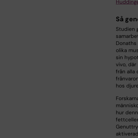
Hudding
Så gen
Studien 
samarbet
Donaths 
olika mu
sin hypo
vivo, där
från alla
frånvaro
hos djure
Forskarn
människo
hur denn
fettcelle
Genuttry
aktiverad