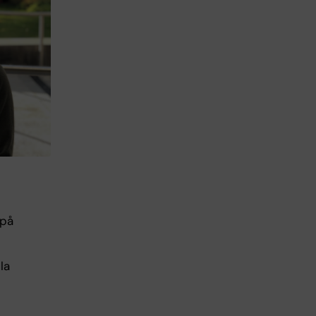
 på
la