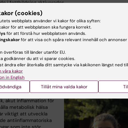
de i fettbildning aktiverades.
kakor (cookies)
ch långsiktiga effekter
tutets webbplats använder vi kakor för olika syften:
akor för att webbplatsen ska fungera korrekt.
a undersökte också hur korta utsöndringar av IL-1β, som
lys
för att förstå hur webbplatsen används.
efter måltider, främjar hälsosam utveckling av fettvävna
ingskakor
för att visa och spåra relevant innehåll och annonser
gvarig exponering för höga nivåer av IL-1β, vanligt vid
tör denna process. De observerade att högre nivåer av
 överföras till länder utanför EU.
lt aktivt IL-1β i fettvävnad hos friska individer är kopplat t
 godkänner du att vi sparar cookies.
ttceller, vilket tyder på en mer effektiv produktion av n
t ändra eller återkalla ditt samtycke via kakikonen längst ned til
r och en fördelaktig metabolism.
 våra kakor
on in English
lsen av resultaten och framtida forskning
nödvändiga
Tillåt mina valda kakor
Ti
sultat belyser vikten av
sk, akut inflammation för
ålla metabolisk hälsa
r viktigt att utveckla
ade antiinflammatoriska
ngar som inte stör