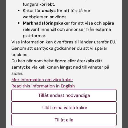
läkarexamen vid Uppsala universitet 2000 och
fungera korrekt.
civilekonomexamen vid Handelshögskolan i
Kakor för
analys
för att förstå hur
webbplatsen används.
Stockholm 2001.
Marknadsföringskakor
för att visa och spåra
Linus Jönsson disputerade vid Karolinska
relevant innehåll och annonser från externa
Institutet 2003, blev leg läkare 2004 och docent
plattformar.
2019. Han har tidigare arbetat med
Viss information kan överföras till länder utanför EU.
hälsoekonomisk uppdragsforskning samt inom
Genom att samtycka godkänner du att vi sparar
läkemedelsindustrin.
cookies.
Du kan när som helst ändra eller återkalla ditt
Linus Jönsson har anställts som professor i
samtycke via kakikonen längst ned till vänster på
hälsoekonomi vid Karolinska Institutet från 24
sidan.
januari 2023.
Mer information om våra kakor
Read this information in English
Tillåt endast nödvändiga
Se en film
Tillåt mina valda kakor
Tillåt alla