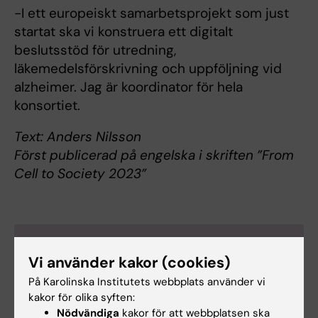
-I ett europeiskt samarbetsprojekt som just
startat ska vi konstruera ett digitalt
beslutsstöd för utredning,
läkemedelsförskrivning och uppföljning vid
alzheimer. Jag är koordinator för hela
konsortiet.
Text: Anders Nilsson
Först publicerad på engelska i skriften ”From
Cell to Society 2023”
Om Linus Jönsson
Vi använder kakor (cookies)
Professor i hälsoekonomi vid institutionen för
På Karolinska Institutets webbplats använder vi
neurobiologi, vårdvetenskap och samhälle
kakor för olika syften:
Linus Jönsson
är född i Lund 1975. Han tog
Nödvändiga
kakor för att webbplatsen ska