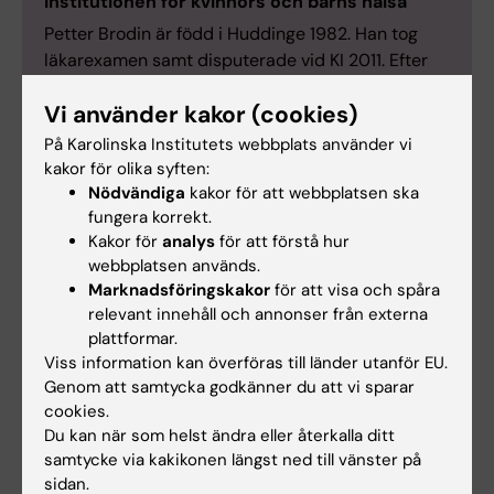
institutionen för kvinnors och barns hälsa
Petter Brodin
är född i Huddinge 1982. Han tog
läkarexamen samt disputerade vid KI 2011. Efter
postdoc 2012–2013 vid Stanford University, Palo
Vi använder kakor (cookies)
Alto, USA, återvände han till KI och SciLifeLabs
nationella infrastruktur för masscytometri, som
På Karolinska Institutets webbplats använder vi
han sedan 2017 är chef för. Brodin blev docent
kakor för olika syften:
2018 och chef för enheten för klinisk pediatrik
Nödvändiga
kakor för att webbplatsen ska
fungera korrekt.
2019.
Kakor för
analys
för att förstå hur
Som kliniker är han verksam vid Karolinska
webbplatsen används.
Universitetssjukhuset och sedan 2019 specialist i
Marknadsföringskakor
för att visa och spåra
barnimmunologi. Han är gästprofessor vid
relevant innehåll och annonser från externa
Linköpings universitet och har tilldelats ett flertal
plattformar.
priser, bland annat KVA:s Göran Gustavsson
Viss information kan överföras till länder utanför EU.
Award 2020.
Genom att samtycka godkänner du att vi sparar
cookies.
Petter Brodin
har anställts som professor i
Du kan när som helst ändra eller återkalla ditt
pediatrisk immunologi vid Karolinska Institutet
samtycke via kakikonen längst ned till vänster på
från 1 juli 2021
sidan.