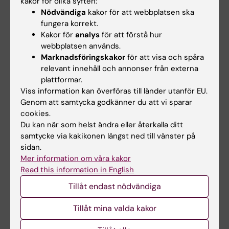
kakor för olika syften:
Nödvändiga
kakor för att webbplatsen ska
Peter Bergman
är född i Järfälla 1973. Han tog
fungera korrekt.
läkarexamen vid Karolinska Institutet 2001 och
Kakor för
analys
för att förstå hur
disputerade vid samma lärosäte 2005. Som
webbplatsen används.
kliniker har han sedan 2003 huvudsakligen varit
Marknadsföringskakor
för att visa och spåra
verksam vid Karolinska Universitetssjukhuset där
relevant innehåll och annonser från externa
han idag är överläkare.
plattformar.
Peter Bergman gjorde klinisk postdoc vid
Viss information kan överföras till länder utanför EU.
Karolinska Universitetssjukhuset 2008–2012. 2013
Genom att samtycka godkänner du att vi sparar
cookies.
blev han docent samt specialistläkare i klinisk
Du kan när som helst ändra eller återkalla ditt
mikrobiologi.
samtycke via kakikonen längst ned till vänster på
Peter Bergman har anställts som professor i
sidan.
klinisk immunologi vid Karolinska Institutet från 1
Mer information om våra kakor
september 2022.
Read this information in English
Tillåt endast nödvändiga
Tillåt mina valda kakor
Se en film