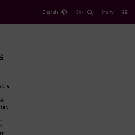
English
Sök
Meny
s
ndra
på
ter.
0
t
tt