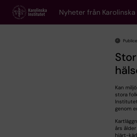
Skip
to
Nyheter från Karolinska 
main
content
Public
Stor
häl
Kan miljö
stora fo
Institute
genom en
Kartlägg
års ålde
hjärt-kär