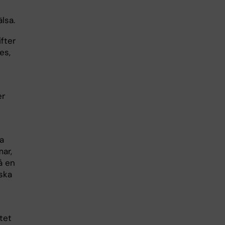
lsa.
fter
es,
er
a
ar,
å en
ska
tet