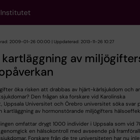
Institutet
erad: 2009-01-26 00:00 | Uppdaterad: 2013-11-26 10:27
 kartläggning av miljögifter
sopåverkan
gifter öka risken att drabbas av hjärt-kärlsjukdom och a
lksjukdomar? Den frågan ska forskare vid Karolinska
t, Uppsala Universitet och Örebro universitet söka svar 
 kartläggning av hormonstörande miljögifters hälsoeffek
ningen omfattar drygt 1000 individer i Uppsala som vid 7
r genomgick en hälsokontroll med avseende på framförall
lsjukdomar. Forskare från de tre universiteten har nu inle