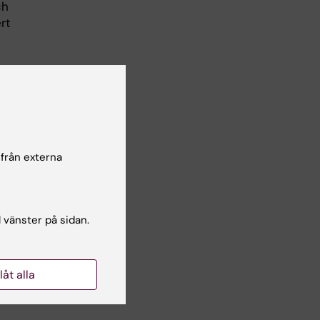
ch
rt
 från externa
l vänster på sidan.
llåt alla