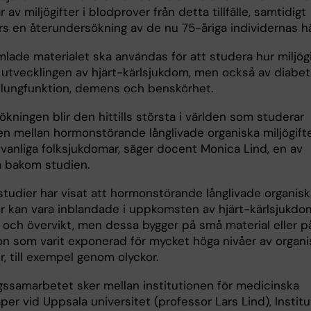
 av miljögifter i blodprover från detta tillfälle, samtidigt
s en återundersökning av de nu 75-åriga individernas hä
lade materialet ska användas för att studera hur miljögi
 utvecklingen av hjärt-kärlsjukdom, men också av diabet
, lungfunktion, demens och benskörhet.
kningen blir den hittills största i världen som studerar
en mellan hormonstörande långlivade organiska miljögift
 vanliga folksjukdomar, säger docent Monica Lind, en av
a bakom studien.
studier har visat att hormonstörande långlivade organisk
er kan vara inblandade i uppkomsten av hjärt-kärlsjukdom
 och övervikt, men dessa bygger på små material eller p
on som varit exponerad för mycket höga nivåer av organi
er, till exempel genom olyckor.
gssamarbetet sker mellan institutionen för medicinska
er vid Uppsala universitet (professor Lars Lind), Institu