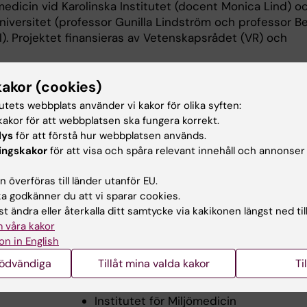
medicin vid Karolinska Institutet (docent Monica Lind) o
niversitet (professor Gunilla Lindström och professor Be
l). Projektet finansieras av Vetenskapsrådet (VR) och
kakor (cookies)
mer information, kontakta:
tutets webbplats använder vi kakor för olika syften:
akor för att webbplatsen ska fungera korrekt.
nt Monica Lind
lys
för att förstå hur webbplatsen används.
ingskakor
för att visa och spåra relevant innehåll och annonser
08-52487525
 överföras till länder utanför EU.
0703-20 30 66
 godkänner du att vi sparar cookies.
t ändra eller återkalla ditt samtycke via kakikonen längst ned til
 våra kakor
monica.lind@ki.se
on in English
nödvändiga
Tillåt mina valda kakor
Ti
Institutet för Miljömedicin