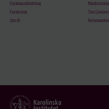
Forskarutbildning
Medicinvet
Forskning
The Conver
Om KI
Nyhetsarkiv