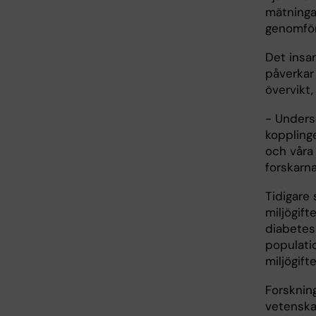
mätningar
genomför
Det insam
påverkar
övervikt
- Undersö
koppling
och våra
forskarn
Tidigare 
miljögift
diabetes
populati
miljögift
Forsknin
vetenskap