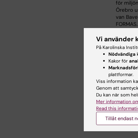
för miljö
Örebro u
van Bave
FORMAS.
Vi använder 
För 
På Karolinska Insti
Nödvändiga
k
Doce
Kakor för
ana
Marknadsför
plattformar.
Arbete:
Viss information kan
Mobil:
Genom att samtycka
Du kan när som hels
Mer information om
E-post:
Read this informati
Tillåt endast 
Adress: