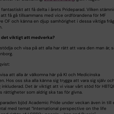
 fantastiskt att få delta i årets Prideparad. Vilken stämni
t att få gå tillsammans med vice ordförandena för MF
ve OF och känna en djup samhörighet i dessa viktiga fråg
n.
r det viktigt att medverka?
 stödja och visa på att alla har rätt att vara den man är, 
nborg.
qvist:
 visa att alla är välkomna här på KI och Medicinska
n. Hos oss ska alla känna sig trygga att vara sig själv oc
 inkluderad. Det är viktigt att vi visar vårt stöd för HBTQ
 rättigheter som aldrig ska tas för givna.
paraden bjöd Academic Pride under veckan även in till 
tal med temat ”International perspective on the life