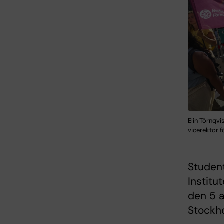
Elin Törnqv
vicerektor 
Student
Institu
den 5 
Stockh