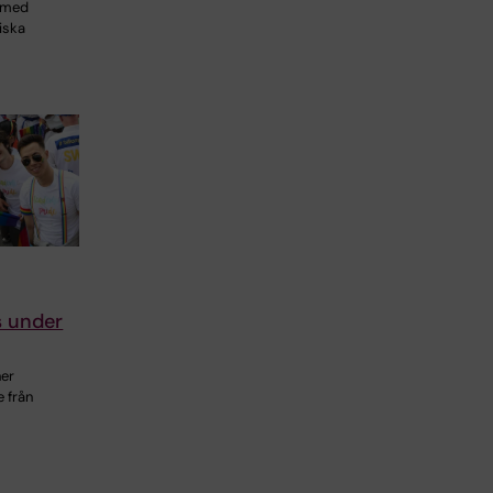
s med
iska
s under
ner
 från