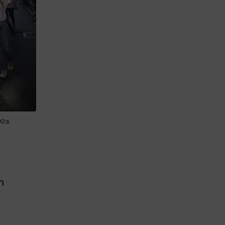
KI:s
n