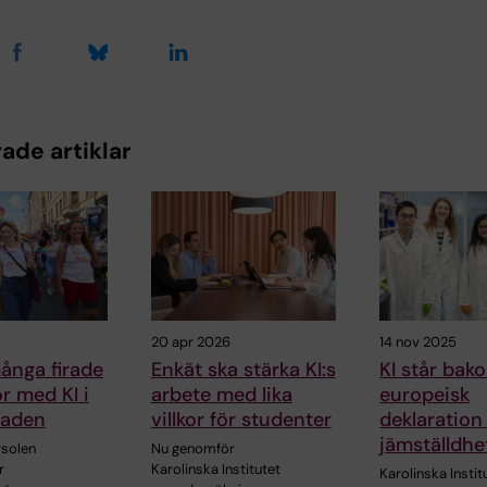
ade artiklar
20 apr 2026
14 nov 2025
ånga firade
Enkät ska stärka KI:s
KI står bak
kor med KI i
arbete med lika
europeisk
raden
villkor för studenter
deklaration
jämställdhe
solen
Nu genomför
r
Karolinska Institutet
Karolinska Instit