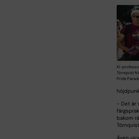
KI-professo
Törnqvist f
Pride Parad
höjdpun
- Det är 
färgspra
bakom rät
Törnqvis
Även vice