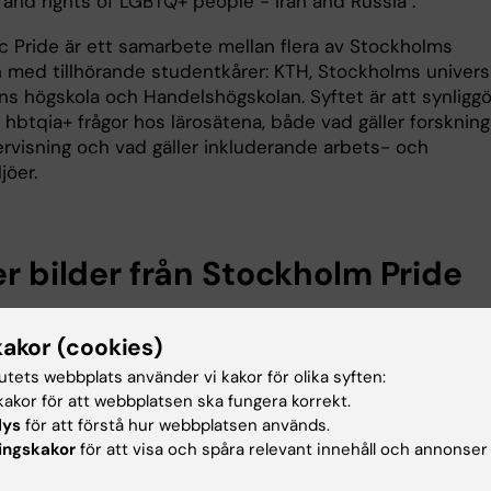
 and rights of LGBTQ+ people - Iran and Russia".
 Pride är ett samarbete mellan flera av Stockholms
n med tillhörande studentkårer: KTH, Stockholms universi
ns högskola och Handelshögskolan. Syftet är att synliggö
 hbtqia+ frågor hos lärosätena, både vad gäller forskning
rvisning och vad gäller inkluderande arbets- och
ljöer.
er bilder från Stockholm Pride
de 2023
kakor (cookies)
tutets webbplats använder vi kakor för olika syften:
akor för att webbplatsen ska fungera korrekt.
lys
för att förstå hur webbplatsen används.
ingskakor
för att visa och spåra relevant innehåll och annonser