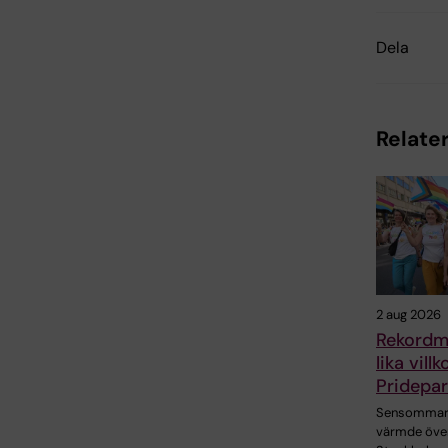
Dela
Relater
2 aug 2026
Rekordm
lika vill
Pridepa
Sensommar
värmde öve