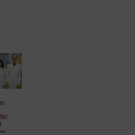
om
 för
t
utet