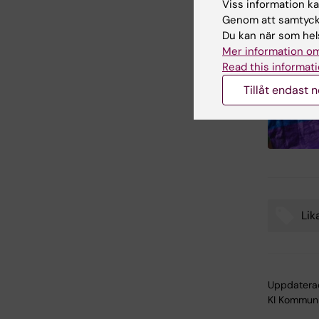
Viss information kan
Genom att samtycka
Du kan när som hels
Mer information om
Read this informati
Tillåt endast 
Lika
Tags
Uppdatera
KI Kommuni