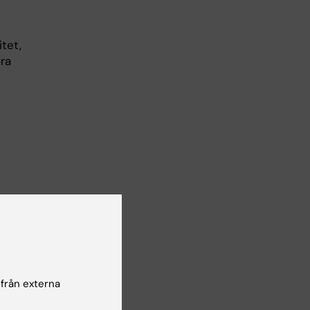
tet,
ra
 från externa