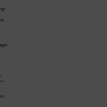
ng!
or,
säger
h
I+-
ett