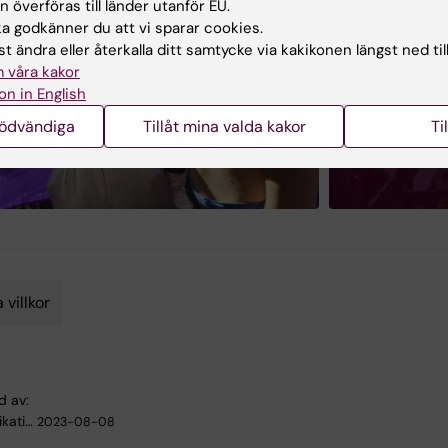
 överföras till länder utanför EU.
 godkänner du att vi sparar cookies.
t ändra eller återkalla ditt samtycke via kakikonen längst ned til
 våra kakor
on in English
Bildgalle
nödvändiga
Tillåt mina valda kakor
Ti
+ 2 imag
 villkor
d av:
kati…
2023-08-08