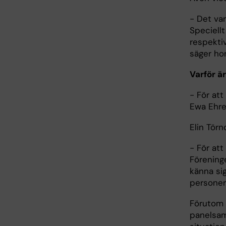
- Det var
Speciell
respekti
säger ho
Varför ä
- För att
Ewa Ehre
Elin Törn
- För att
Föreninge
känna sig
personers
Förutom 
panelsam