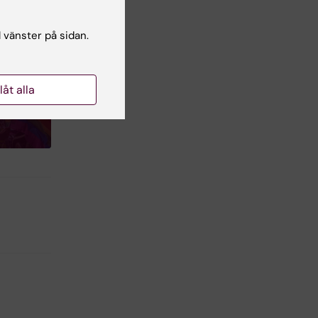
l vänster på sidan.
ri
llåt alla
es