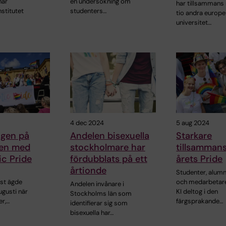
när
en undersökning om
har tillsamman
nstitutet
studenters…
tio andra europe
universitet…
4 dec 2024
5 aug 2024
agen på
Andelen bisexuella
Starkare
en med
stockholmare har
tillsamman
c Pride
fördubblats på ett
årets Pride
årtionde
s
Studenter, alum
est ägde
och medarbetare
Andelen invånare i
ugusti när
KI deltog i den
Stockholms län som
er,…
färgsprakande…
identifierar sig som
bisexuella har…