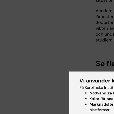
situation
Academic
lärosäte
Södertör
vikten av
och unde
studiemi
Se fl
Para
Vi använder 
På Karolinska Insti
Nödvändiga
k
Kakor för
ana
Marknadsför
plattformar.