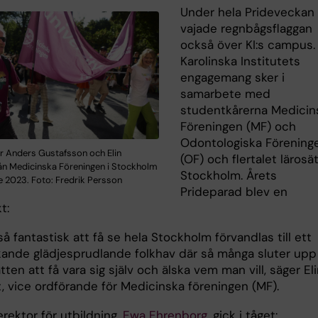
Under hela Prideveckan
vajade regnbågsflaggan
också över KI:s campus.
Karolinska Institutets
engagemang sker i
samarbete med
studentkårerna Medicin
Föreningen (MF) och
Odontologiska Förening
r Anders Gustafsson och Elin
(OF) och flertalet lärosä
rån Medicinska Föreningen i Stockholm
Stockholm. Årets
e 2023. Foto: Fredrik Persson
Prideparad blev en
kt:
så fantastisk att få se hela Stockholm förvandlas till ett
kande glädjesprudlande folkhav där så många sluter upp
ten att få vara sig själv och älska vem man vill, säger El
t, vice ordförande för Medicinska föreningen (MF).
rektor för utbildning,
Ewa Ehrenborg
, gick i tåget: