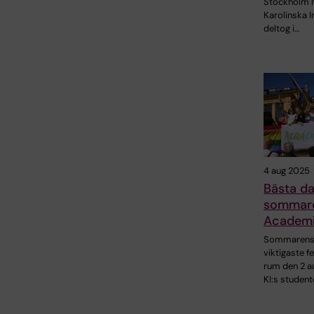
Stockholm 
Karolinska I
deltog i…
4 aug 2025
Bästa d
sommar
Academi
Sommaren
viktigaste f
rum den 2 a
KI:s student