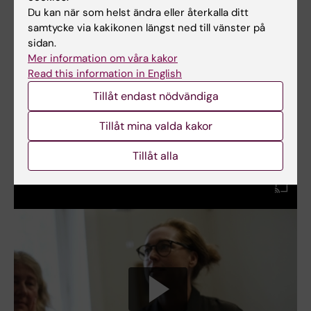
juli 2021.
Du kan när som helst ändra eller återkalla ditt
samtycke via kakikonen längst ned till vänster på
sidan.
Mer information om våra kakor
Text: Anders Nilsson
Read this information in English
Först publicerad på engelska i skriften From
Tillåt endast nödvändiga
Cell to Society 2021
Tillåt mina valda kakor
Tillåt alla
Se en film om Marie Klingberg-Allvin