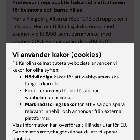
Professor i reproduktiv hälsa vid institutionen
för kvinnors och barns hälsa
Marie Klingberg Allvin är född 1972 och uppvuxen i
Leksand. Hon är utbildad sjuksköterska, med
examen vid KI 1998, samt barnmorska, med
examen 2001. Hon disputerade vid KI 2007.
2007–2011 var hon programansvarig för
Vi använder kakor (cookies)
barnmorskeprogrammet vid Högskolan Dalarna.
På Karolinska Institutets webbplats använder vi
2010–2013 gjorde hon postdoc vid KI.
kakor för olika syften:
Klingberg Allvin blev docent vid Högskolan
Nödvändiga
kakor för att webbplatsen ska
Dalarna 2014 och professor 2016. Hon var
fungera korrekt.
prorektor vid lärosätet 2014–2017, och dess
Kakor för
analys
för att förstå hur
vikarierande rektor 2017–2018.
webbplatsen används.
Sedan 2010 sitter hon i Svenska
Marknadsföringskakor
för att visa och spåra
relevant innehåll och annonser från externa
barnmorskeförbundets internationella råd. 2018
plattformar.
blev hon gästprofessor vid KI.
Viss information kan överföras till länder utanför EU.
Marie Klingberg Allvin har anställts som professor
Genom att samtycka godkänner du att vi sparar
i reproduktiv hälsa vid Karolinska Institutet från 1
cookies.