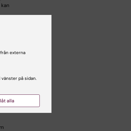
 kan
a
 från externa
ll
l vänster på sidan.
llåt alla
om