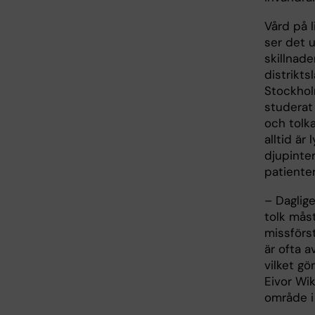
Vård på l
ser det u
skillnad
distrikts
Stockholm
studerat 
och tolk
alltid är
djupinter
patienter
– Daglige
tolk mås
missförs
är ofta a
vilket gö
Eivor Wik
område i