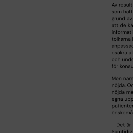
Av result
som haft
grund av 
att de k
informati
tolkarna 
anpassade
osäkra at
och unde
för konsul
Men närm
nöjda. O
nöjda me
egna upp
patienter
önskemål
– Det är
Samtidigt