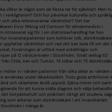
ika villkor är något som de flesta tar för självklart. Men h
t i verkligheten? Och hur påverkar kulturella och språkli
er och olika referensramar vårdmötet? Det har
läkaren Eivor Wiking vid Centrum för allmänmedicin i
 intresserat sig för. I sin doktorsavhandling har hon
hur invandrarpatienter som behöver tolk, distriktsläkare
ar uppfattar vårdmötet och vad det kan leda till om det 
 lyckat. Forskningen är utförd med enkätfrågor och
vjuer på 12 vårdcentraler i Stockholm. Totalt deltog 62
 från Chile, Iran och Turkiet, 74 tolkar och 75 distriktsläk
n möter vi i vården patienter från olika delar av världen 
te användas under läkarbesöket. Trots goda ambitioner 
tånd och oklarheter ändå uppstå. Själva mötet och samt
vgörande för att kunna ställa diagnos och välja behandlin
r det betydelsefullt och praktiskt viktigt att studera, säg
ing som arbetat som distriktsläkare i ett invandrartätt
 Stockholm i många år.