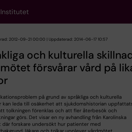
Institutet
erad: 2012-09-21 00:00 | Uppdaterad: 2014-06-17 10:57
kliga och kulturella skillnad
mötet försvårar vård på lik
or
ationsproblem på grund av språkliga och kulturella
r kan leda till osäkerhet att sjukdomshistorian uppfattat
att tolkningen förenklas och att fler återbesök och
ingar görs. Det visar en ny avhandling från Karolinska
et där forskare undersökt hur patienter med
rbakgrund, läkare och tolkar upplever vårdmötet.