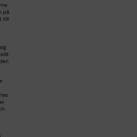
rna
m på
till
sig
esök
iden
ar
rnas
av
ch
a