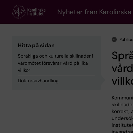
Skip
to
Nyheter från Karolinska 
main
content
Public
Hitta på sidan
Språ
Språkliga och kulturella skillnader i
vårdmötet försvårar vård på lika
vård
villkor
villk
Doktorsavhandling
Kommunik
skillnade
korrekt, 
undersökn
Institut
invandra