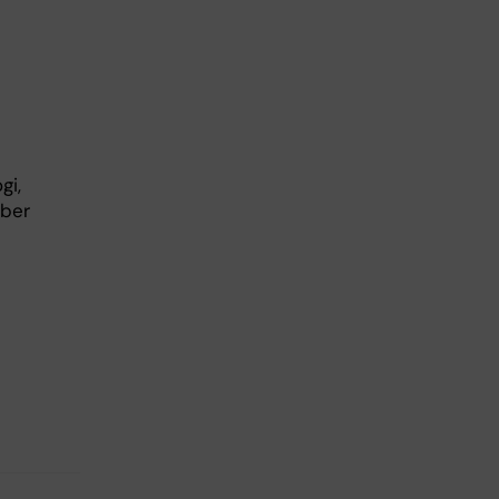
gi,
mber