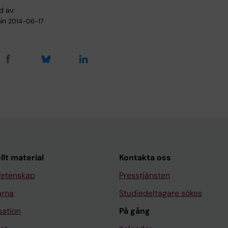
d av:
in
2014-06-17
llt material
Kontakta oss
Vetenskap
Presstjänsten
arna
Studiedeltagare sökes
sation
På gång