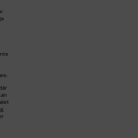
ur
ga
inte
are.
där
kan
alet
g,
er