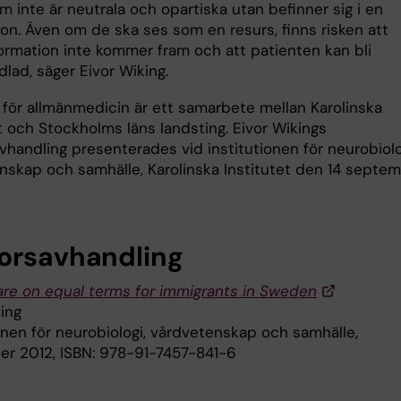
om inte är neutrala och opartiska utan befinner sig i en
ion. Även om de ska ses som en resurs, finns risken att
formation inte kommer fram och att patienten kan bli
lad, säger Eivor Wiking.
för allmänmedicin är ett samarbete mellan Karolinska
t och Stockholms läns landsting. Eivor Wikings
vhandling presenterades vid institutionen för neurobiolo
nskap och samhälle, Karolinska Institutet den 14 septe
orsavhandling
are on equal terms for immigrants in Sweden
ing
onen för neurobiologi, vårdvetenskap och samhälle,
r 2012, ISBN: 978-91-7457-841-6