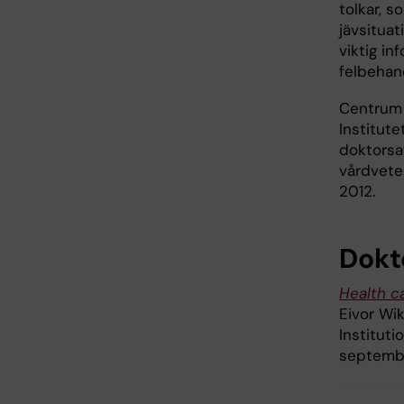
tolkar, s
jävsituat
viktig in
felbehand
Centrum 
Institute
doktorsa
vårdvete
2012.
Dokt
Health c
Eivor Wik
Instituti
septembe