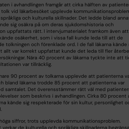
aten i avhandlingen framgår att cirka hälften av patiente
 tolk vid läkarbesöket upplevde kommunikationsproble
språkliga och kulturella skillnader. Det ledde bland annat 
ände sig osäkra på om deras sjukdomshistoria och
on uppfattats rätt. I intervjumaterialet framkom även att
kände osäkerhet, som i vissa fall kunde leda till att de
 tolkningen och förenklade ord. I de fall läkarna kände 
t allt var korrekt uppfattat kunde det leda till fler återb
rsökningar. Nära 40 procent av läkarna tyckte inte att t
tationen var tillräcklig.
are 90 procent av tolkarna upplevde att patienterna v
ch bland läkarna trodde 85 procent att patienterna var
d samtalet. Det överensstämmer rätt väl med patiente
levelser som beskrivs i avhandlingen. Cirka 80 procent 
na kände sig respekterade för sin kultur, personlighet o
.
 höga siffror, trots upplevda kommunikationsproblem.
 verkar de kulturella och språkliga skillnaderna begräns