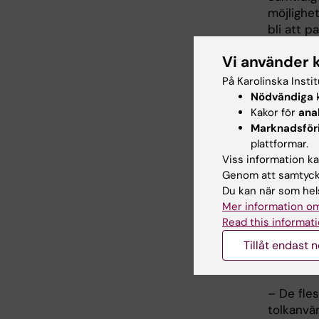
möjlighe
bli att p
behöva d
Vi använder 
Både läka
På Karolinska Insti
kompeten
Nödvändiga
k
Kakor för
ana
– Kultur
Marknadsför
olikhete
plattformar.
annan kul
Viss information kan
kompeten
Genom att samtycka
komma in 
Du kan när som hels
konstater
Mer information om
Read this informati
Hon föres
Tillåt endast 
vårdpers
vikten av
– De fles
tolkanvä