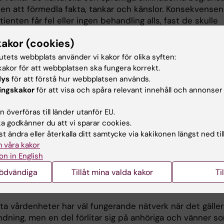
ten att förmedla fakta, tankar och känslor. Konsekvensen
atienten får fel eller ingen behandling alls, fast de skulle
et, menar Eivor Wiking.
kakor (cookies)
re och tolkar efterlyste mer utbildning om kulturell
tutets webbplats använder vi kakor för olika syften:
s i vården.
akor för att webbplatsen ska fungera korrekt.
lys
för att förstå hur webbplatsen används.
ell kompetens handlar om förmågan att hantera kulturell
ingskakor
för att visa och spåra relevant innehåll och annonser
r och att kunna kommunicera med människor som har en
turell referensram än den som man själv har. Mer kulture
 överföras till länder utanför EU.
s i vården behövs. Det är även ett ämne som borde
 godkänner du att vi sparar cookies.
tidigt på alla vårdutbildningar. Så är det inte i dag,
t ändra eller återkalla ditt samtycke via kakikonen längst ned til
ar Eivor Wiking.
 våra kakor
on in English
lår också att det bör satsas på mer utbildning för
nödvändiga
Tillåt mina valda kakor
Ti
onal om hur migrationen påverkar hälsan och lyfter fram
 att anlita professionella tolkar.
ta vårdenheter har väl fungerande nätverk när det gäller
ndning, men en del förlitar sig på anhöriga och vänner s