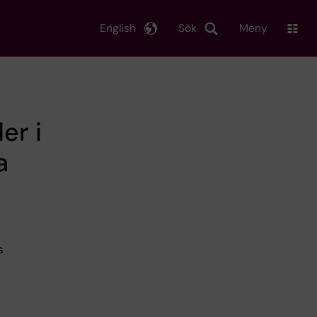
English
Sök
Meny
er i
a
s