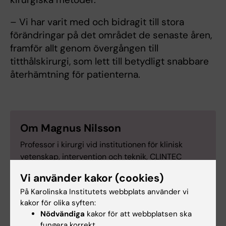
– Vi har varit med och bidragit till stora
förändringar på det området de senaste åren,
framför allt genom övergången till
titthålskirurgi, som lett till betydligt snabbare
återhämtning för patienterna.
Om Magnus Nilsson
Professor i kirurgi vid institutionen för klinisk
vetenskap, intervention och teknik, CLINTEC
Magnus Nilsson är född i Lund 1968. och läste
Vi använder kakor (cookies)
medicin vid KI med examen 1992. Han blev
På Karolinska Institutets webbplats använder vi
specialist i kirurgi 2000 och har framför allt
kakor för olika syften:
verkat vid Karolinska universitetssjukhuset där
Nödvändiga
kakor för att webbplatsen ska
han idag är överläkare vid Gastrocentrum. 2007–
fungera korrekt.