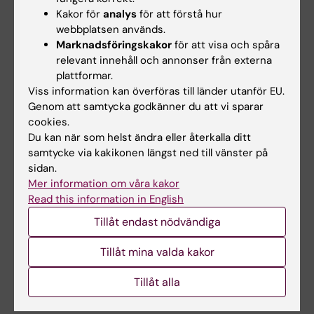
2014 var han sektionschef vid centret.
Kakor för
analys
för att förstå hur
Magnus Nilsson disputerade vid KI 2004 och blev
webbplatsen används.
docent 2011.
Marknadsföringskakor
för att visa och spåra
relevant innehåll och annonser från externa
Sedan 2014 är han chef för enheten för kirurgi vid
plattformar.
CLINTEC och sedan juli 2017 stf prefekt vid
Viss information kan överföras till länder utanför EU.
CLINTEC. Han är även bland annat ordförande för
Genom att samtycka godkänner du att vi sparar
SFOAK, Svensk förening för övre abdominell
cookies.
kirurgi. Magnus Nilsson utnämndes den 1 juli 2017
Du kan när som helst ändra eller återkalla ditt
till professor i kirurgi vid Karolinska Institutet.
samtycke via kakikonen längst ned till vänster på
sidan.
Mer information om våra kakor
Read this information in English
Text: Anders Nilsson, först publicerad på
Tillåt endast nödvändiga
engelska i ”From Cell to Society” 2017.
Tillåt mina valda kakor
Se en video
Tillåt alla