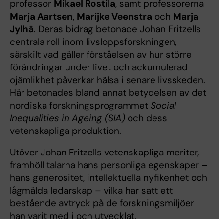
professor
Mikael Rostila
, samt professorerna
Marja Aartsen
,
Marijke Veenstra
och
Marja
Jylhä
. Deras bidrag betonade Johan Fritzells
centrala roll inom livsloppsforskningen,
särskilt vad gäller förståelsen av hur större
förändringar under livet och ackumulerad
ojämlikhet påverkar hälsa i senare livsskeden.
Här betonades bland annat betydelsen av det
nordiska forskningsprogrammet
Social
Inequalities in Ageing (SIA)
och dess
vetenskapliga produktion.
Utöver Johan Fritzells vetenskapliga meriter,
framhöll talarna hans personliga egenskaper –
hans generositet, intellektuella nyfikenhet och
lågmälda ledarskap – vilka har satt ett
bestående avtryck på de forskningsmiljöer
han varit med i och utvecklat.