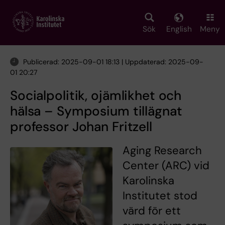
Skip
to
main
Sök
English
Meny
content
Publicerad: 2025-09-01 18:13 | Uppdaterad: 2025-09-
01 20:27
Socialpolitik, ojämlikhet och
hälsa – Symposium tillägnat
professor Johan Fritzell
Aging Research
Center (ARC) vid
Karolinska
Institutet stod
värd för ett