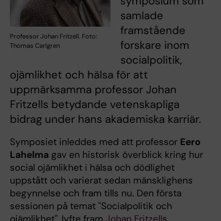
symposium som
samlade
framstående
Professor Johan Fritzell. Foto:
forskare inom
Thomas Carlgren
socialpolitik,
ojämlikhet och hälsa för att
uppmärksamma professor Johan
Fritzells betydande vetenskapliga
bidrag under hans akademiska karriär.
Symposiet inleddes med att professor
Eero
Lahelma
gav en historisk överblick kring hur
social ojämlikhet i hälsa och dödlighet
uppstått och varierat sedan mänsklighens
begynnelse och fram tills nu. Den första
sessionen på temat "Socialpolitik och
ojämlikhet", lyfte fram
Johan Fritzell
s