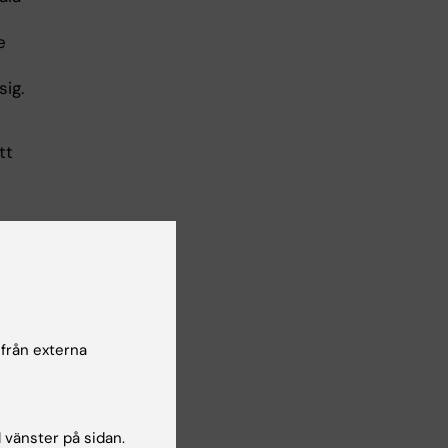
e
ig.
tt
ion
ar
 från externa
l vänster på sidan.
lian