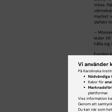
möss. Nä
värmekam
mycket v
defekt ho
– Mössen 
leder til
hålla si
Fynden k
temperat
Vi använder 
ofta uppl
På Karolinska Insti
som rätta
Nödvändiga
k
lättare 
Kakor för
ana
uppvärm
Marknadsför
Den aktu
plattformar.
Viss information kan
instituti
Genom att samtycka
finansie
Du kan när som hels
Torsten S