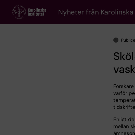
Skip
to
Nyheter från Karolinska 
main
content
Public
Sköl
vask
Forskare 
varför pe
temperat
tidskrift
Enligt de
mellan s
ämnesoms