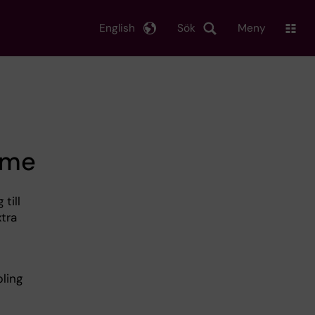
English
Sök
Meny
rme
till
tra
pling