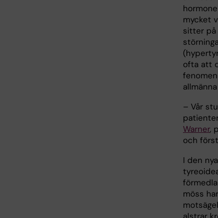
hormoner
mycket v
sitter p
störninga
(hyperty
ofta att 
fenomen 
allmänna
– Vår st
patiente
Warner
, 
och först
I den ny
tyreoide
förmedla
möss har
motsägel
alstrar 