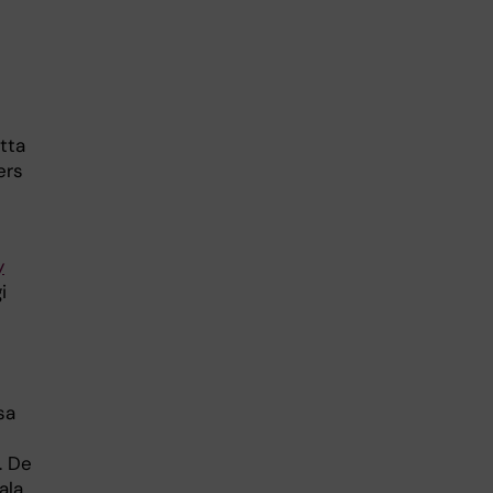
tta
ers
y
i
t
sa
. De
ala