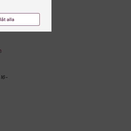
llåt alla
n
 16-