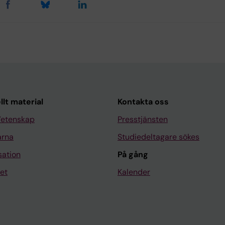
llt material
Kontakta oss
Vetenskap
Presstjänsten
arna
Studiedeltagare sökes
sation
På gång
et
Kalender