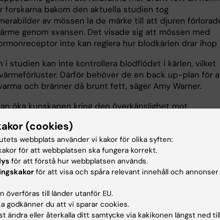
r forskarna bakom den aktuella studien tog
erabilder av mössen la de märke till att djuren förlorad
ärme genom svansen. Det visade sig att mössen med
rmonreceptor inte kan reglera hur blodkärlen drar ihop s
i studien kan inte kontrollera blodflödet i kärlen, vilket
l värmeförluster. Därför behöver de en back up-plan för a
g varma och bränner då brunt fett, säger Amy Warner.
an öka kunskapen kring den överkänslighet mot
urer som patienter med störningar i sköldkörtelns funkt
kakor (cookies)
ever. I förlängningen kan upptäckten leda till behandling
tutets webbplats använder vi kakor för olika syften:
r till rubbningar i kärlregleringen, även om människor har
akor för att webbplatsen ska fungera korrekt.
än möss att reglera temperaturen med kläder och
lys
för att förstå hur webbplatsen används.
da hus.
ingskakor
för att visa och spåra relevant innehåll och annonser
ella studien har letts av docent
Jens Mittag
vid
 överföras till länder utanför EU.
onen för cell- och molekylärbiologi. Forskningen har
 godkänner du att vi sparar cookies.
rats genom anslag från Vetenskapsrådet, Cancerfonden,
t ändra eller återkalla ditt samtycke via kakikonen längst ned til
öderbergs stiftelse, Karolinska Institutet fonder samt Lil