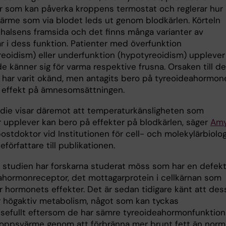
 som kan påverka kroppens termostat och reglerar hur
ärme som via blodet leds ut genom blodkärlen. Körteln
å halsens framsida och det finns många varianter av
r i dess funktion. Patienter med överfunktion
reoidism) eller underfunktion (hypotyreoidism) upplever
de känner sig för varma respektive frusna. Orsaken till de
har varit okänd, men antagits bero på tyreoideahormon
 effekt på ämnesomsättningen.
udie visar däremot att temperaturkänsligheten som
r upplever kan bero på effekter på blodkärlen, säger
Am
postdoktor vid Institutionen för cell- och molekylärbiolog
eförfattare till publikationen.
a studien har forskarna studerat möss som har en defek
ahormonreceptor, det mottagarprotein i cellkärnan som
r hormonets effekter. Det är sedan tidigare känt att des
 högaktiv metabolism, något som kan tyckas
sefullt eftersom de har sämre tyreoideahormonfunktion
kroppsvärme genom att förbränna mer brunt fett än norm