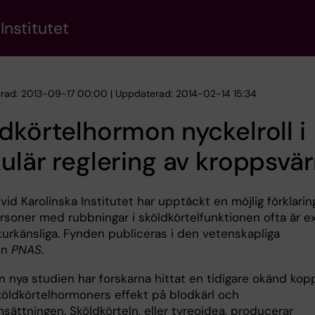
Institutet
erad: 2013-09-17 00:00 | Uppdaterad: 2014-02-14 15:34
dkörtelhormon nyckelroll i
ulär reglering av kroppsvä
vid Karolinska Institutet har upptäckt en möjlig förklaring 
rsoner med rubbningar i sköldkörtelfunktionen ofta är ex
urkänsliga. Fynden publiceras i den vetenskapliga
en
PNAS
.
n nya studien har forskarna hittat en tidigare okänd kop
köldkörtelhormoners effekt på blodkärl och
ättningen. Sköldkörteln, eller tyreoidea, producerar