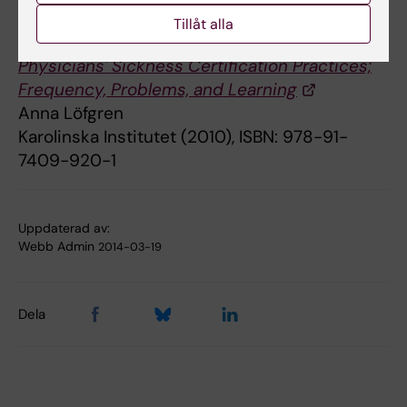
Tillåt alla
Doktorsavhandling
Physicians' Sickness Certification Practices;
Frequency, Problems, and Learning
Anna Löfgren
Karolinska Institutet (2010), ISBN: 978-91-
7409-920-1
Uppdaterad av:
Webb Admin
2014-03-19
Dela