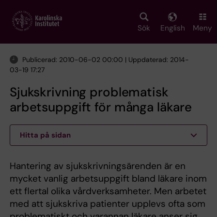
Skip
to
main
Sök
English
Meny
content
Publicerad: 2010-06-02 00:00 | Uppdaterad: 2014-
03-19 17:27
Sjukskrivning problematisk
arbetsuppgift för många läkare
Hitta på sidan
Hantering av sjukskrivningsärenden är en
mycket vanlig arbetsuppgift bland läkare inom
ett flertal olika vårdverksamheter. Men arbetet
med att sjukskriva patienter upplevs ofta som
problematiskt och varannan läkare anser sig