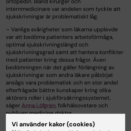
ortopedin. Bland kirurger och
internmedicinare var andelen som tyckte att
sjukskrivningar är problematiskt låg.
– Vanliga svårigheter som läkarna upplevde
var att bedöma patienters arbetsförmåga,
optimal sjukskrivningslängd och
sjukskrivningsgrad samt att hantera konflikter
med patienter kring dessa frågor. Även
bedömningen när det gäller förlängning av
sjukskrivningar som andra läkare påbörjat
ansågs vara problematisk och en stor andel
efterfrågade bättre kunskaper kring olika
aktörers roller i sjukförsäkringssystemet,
säger
Anna Löfgren
, folkhälsovetare och
nybliven medicine doktor.
Vi använder kakor (cookies)
Bara var femte läkare ansåg att deras