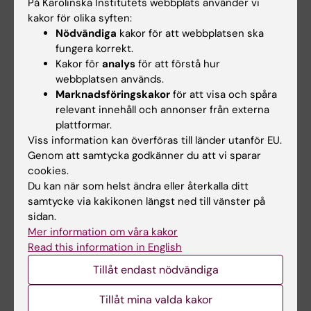
På Karolinska Institutets webbplats använder vi
grundutbildning hade hjälpt dem mycket eller
kakor för olika syften:
ganska mycket att utveckla sin kompetens
Nödvändiga
kakor för att webbplatsen ska
avseende sjukskrivningsärenden. Däremot
fungera korrekt.
svarade över hälften att de lärt sig mer genom
Kakor för
analys
för att förstå hur
kontakter med kollegor och patienter. Enligt
webbplatsen används.
Marknadsföringskakor
för att visa och spåra
Anna Löfgren bör resultaten ses som en signal
relevant innehåll och annonser från externa
till beslutsfattare inom orådet att fokusera
plattformar.
mer på kvalitetssäkring och
Viss information kan överföras till länder utanför EU.
kompetensutveckling för läkare kring
Genom att samtycka godkänner du att vi sparar
sjukskrivning. Disputation sker den 2 juni 2010
cookies.
vid sektionen för försäkringsmedicin,
Du kan när som helst ändra eller återkalla ditt
samtycke via kakikonen längst ned till vänster på
institutionen för klinisk neurovetenskap.
sidan.
Huvudhandledare har varit professor
Kristina
Mer information om våra kakor
Alexanderson
.
Read this information in English
Tillåt endast nödvändiga
Se ett pressmeddelande om
avhandlingen
Tillåt mina valda kakor