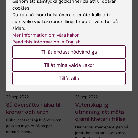
Genom att samtycka godkänner du att vi sparar
baserade på aktuell
om hälsodata
cookies.
forskning
Du kan när som helst ändra eller återkalla ditt
Vinnova finansierar
samverkansprojektet "For
samtycke via kakikonen längst ned till vänster på
När AI-tjänsten Sundi nu
efficient and…
lanseras i Sverige får
sidan.
användarna individanpassat…
Mer information om våra kakor
Read this information in English
Tillåt endast nödvändiga
Tillåt mina valda kakor
Tillåt alla
29 sep 2022
28 sep 2022
Så översätts hälsa till
Vetenskaplig
kronor och ören
utmaning att mäta
ojämlikheter i hälsa
Olika insatser i sjukvården kan
ge olika mycket hälsa per
Hur räknar man egentligen på
satsad krona.…
jämlikhet i hälsa? Forskarna