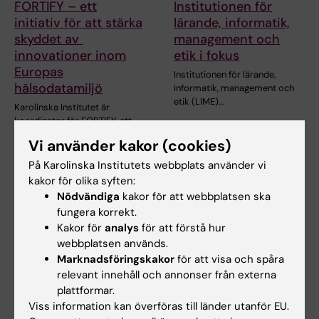
FORTIFY – ett
Institutionen för
initiativ för att stärka
lärande, informatik,
skyddet av
management och
innovationer inom
etik i fokus
Europas
Institutionen för lärande,
hälsodatamiljö
informatik, management och
etik (LIME)…
Karolinska Institutet är
koordinator för FORTIFY, ett
nytt IHI-finansierat…
Vi använder kakor (cookies)
På Karolinska Institutets webbplats använder vi
kakor för olika syften:
Nödvändiga
kakor för att webbplatsen ska
fungera korrekt.
Kakor för
analys
för att förstå hur
webbplatsen används.
Marknadsföringskakor
för att visa och spåra
relevant innehåll och annonser från externa
9 feb 2026
27 nov 2023
plattformar.
AI-assistenten Sundi
KI deltar i Vinnova-
Viss information kan överföras till länder utanför EU.
ger livsstilsråd
finansierat projekt