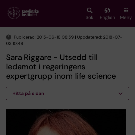
Skip
to
main
Sök
English
Meny
content
Publicerad: 2015-06-18 08:59 | Uppdaterad: 2018-07-
03 10:49
Sara Riggare - Utsedd till
ledamot i regeringens
expertgrupp inom life science
Hitta på sidan