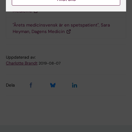
Patient Dave, blogg in Society for Participatory
Medicine
"Årets medicinsvensk är en spetspatient", Sara
Heyman, Dagens Medicin
Uppdaterad av:
Charlotte Brandt
2019-08-07
Dela