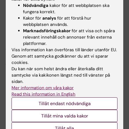
fel vård och det kostar mer, säger Sara.
Nödvändiga
kakor för att webbplatsen ska
fungera korrekt.
På frågan om vad som driver henne svarar
Kakor för
analys
för att förstå hur
webbplatsen används.
hon:
Marknadsföringskakor
för att visa och spåra
relevant innehåll och annonser från externa
– Jag vill hjälpa andra och ge dem den karta
plattformar.
jag inte hade. Ett bättre system än det jag
Viss information kan överföras till länder utanför EU.
gick in i. Det är det jag gör varje dag, hoppas
Genom att samtycka godkänner du att vi sparar
jag.
cookies.
Du kan när som helst ändra eller återkalla ditt
Ett stort grattis till Sara som fick ta emot
samtycke via kakikonen längst ned till vänster på
utmärkelsen vid en ceremoni i Stockholm den
sidan.
Mer information om våra kakor
30 januari 2019.
Read this information in English
Tillåt endast nödvändiga
Länkar
Tillåt mina valda kakor
"Sara Riggare is Swede of the Year in medicine", e-
Tillåt alla