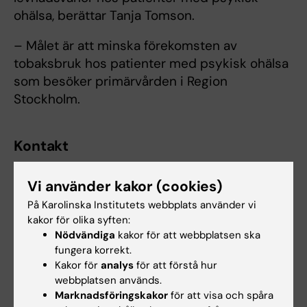
ohälsa, berättar Tanja Tomson.
– Målet är att minska förekomsten av
tobaksbruk hos patienter med psykisk ohälsa
som besöker primärvården i Region
Stockholm.
Kontakt
Vi använder kakor (cookies)
På Karolinska Institutets webbplats använder vi
kakor för olika syften:
Nödvändiga
kakor för att webbplatsen ska
fungera korrekt.
Kakor för
analys
för att förstå hur
Uppdaterad av:
webbplatsen används.
KI webbförvaltning
2019-09-30
Marknadsföringskakor
för att visa och spåra