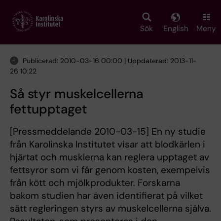
Skip
to
main
Sök
English
Meny
content
Publicerad: 2010-03-16 00:00 | Uppdaterad: 2013-11-
26 10:22
Så styr muskelcellerna
fettupptaget
[Pressmeddelande 2010-03-15] En ny studie
från Karolinska Institutet visar att blodkärlen i
hjärtat och musklerna kan reglera upptaget av
fettsyror som vi får genom kosten, exempelvis
från kött och mjölkprodukter. Forskarna
bakom studien har även identifierat på vilket
sätt regleringen styrs av muskelcellerna själva.