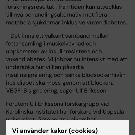
forskningsresultat i framtiden kan utvecklas
till nya behandlingsalternativ mot flera
metabola sjukdomar, inklusive vuxendiabetes.
- Det finns ett välkänt samband mellan
fettansamling i muskelvävnad och
uppkomsten av insulinresistens och
vuxendiabetes. Vi jobbar nu intensivt med att
undersöka hur vi kan påverka
insulinsignalering och sänka blodsockernivån
hos diabetiska möss genom att blockera
VEGF-B signalering, säger Ulf Eriksson.
Förutom Ulf Erikssons forskargrupp vid
Karolinska Institutet har forskare vid Uppsala
universitet, Göteborgs universitet,
Sahlgrenska Universitetssjukhuset, Karolinska
Vi använder kakor (cookies)