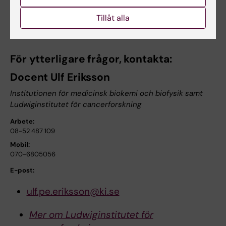
Nature, 14 March 2010
Tillåt alla
Hämta pressbild
För ytterligare frågor, kontakta:
Docent Ulf Eriksson
Institutionen för medicinsk biokemi och biofysik samt
Ludwiginstitutet för cancerforskning
Arbete:
08-52 487 109
Mobil:
070-6805056
E-post:
ulf.pe.eriksson@ki.se
Mer om Ludwiginstitutet för