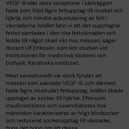
VEGF-B eller dess receptorer i kärlväggen
hade som följd lägre fettupptag till muskel och
hjärta, och mindre ackumulering av fett i
vävnaderna. Istället fann vi att det oupptagna
fettet samlades i den vita fettvävnaden och
ledde till något ökad vikt hos mössen, säger
docent Ulf Eriksson, som lett studien vid
Institutionen för medicinsk biokemi och
biofysik, Karolinska Institutet.
Mest sensationellt var dock fyndet att
mössen som saknade VEGF-B, och därmed
hade lägre muskulärt fettupptag, istället ökade
upptaget av socker till hjärtat. Eftersom
insulinresistens och vuxendiabetes hos
människor karakteriseras av högt blodsocker
och reducerat sockerupptag till vävnader,
finns det hopp om att dessa