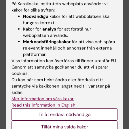
Universitetssjukhuset samt Universitetet i
På Karolinska Institutets webbplats använder vi
Kuopio, Finland deltagit i studien. Ulf Eriksson
kakor för olika syften:
är även knuten till Ludwiginstitutet för
Nödvändiga
kakor för att webbplatsen ska
cancerforskning vid Karolinska Institutet.
fungera korrekt.
Kakor för
analys
för att förstå hur
webbplatsen används.
Publikation:
Marknadsföringskakor
för att visa och spåra
relevant innehåll och annonser från externa
Carolina E. Hagberg, Annelie Falkevall, Xun
plattformar.
Wang, Erik Larsson, Jenni Huusko, Ingrid
Viss information kan överföras till länder utanför EU.
Nilsson, Laurens A. van Meeteren, Erik Samen,
Genom att samtycka godkänner du att vi sparar
cookies.
Li Lu, Maarten Vanwildemeersch, Joakim Klar,
Du kan när som helst ändra eller återkalla ditt
Guillem Genove, Kristian Pietras, Sharon
samtycke via kakikonen längst ned till vänster på
Stone-Elander, Lena Claesson-Welsh, Seppo
sidan.
Yla-Herttuala, Per Lindahl & Ulf Eriksson
Mer information om våra kakor
Read this information in English
Vascular endothelial growth factor B
Tillåt endast nödvändiga
controls endothelial fatty acid uptake
Tillåt mina valda kakor