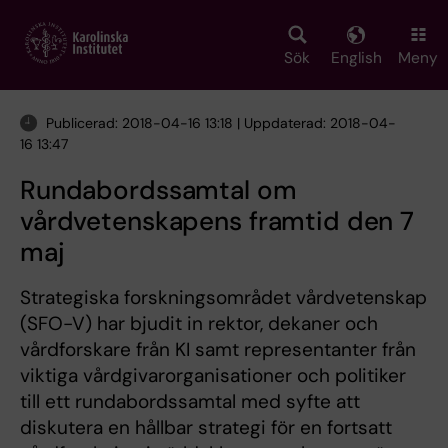
Skip
to
main
Sök
English
Meny
content
Publicerad: 2018-04-16 13:18 | Uppdaterad: 2018-04-
16 13:47
Rundabordssamtal om
vårdvetenskapens framtid den 7
maj
Strategiska forskningsområdet vårdvetenskap
(SFO-V) har bjudit in rektor, dekaner och
vårdforskare från KI samt representanter från
viktiga vårdgivarorganisationer och politiker
till ett rundabordssamtal med syfte att
diskutera en hållbar strategi för en fortsatt