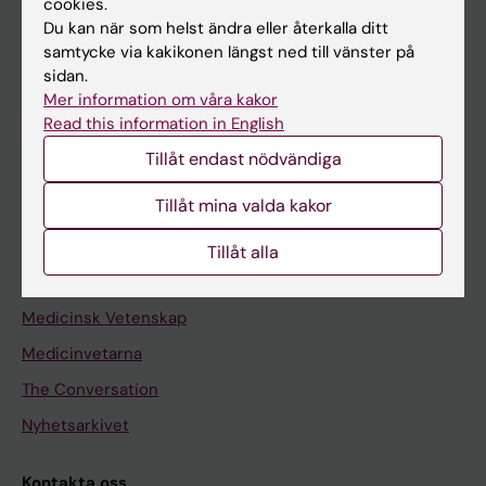
cookies.
Du kan när som helst ändra eller återkalla ditt
samtycke via kakikonen längst ned till vänster på
sidan.
Upptäck KI
Mer information om våra kakor
Utbildning
Read this information in English
Forskarutbildning
Tillåt endast nödvändiga
Forskning
Tillåt mina valda kakor
Om KI
Tillåt alla
Redaktionellt material
Medicinsk Vetenskap
Medicinvetarna
The Conversation
Nyhetsarkivet
Kontakta oss