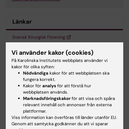
Länkar
Svensk Kirurgisk Förening
Vi använder kakor (cookies)
På Karolinska Institutets webbplats använder vi
Uppdaterad av:
kakor för olika syften:
Lilian Pagrot
2020-09-18
Nödvändiga
kakor för att webbplatsen ska
fungera korrekt.
Kakor för
analys
för att förstå hur
Dela
webbplatsen används.
Marknadsföringskakor
för att visa och spåra
relevant innehåll och annonser från externa
plattformar.
Viss information kan överföras till länder utanför EU.
Genom att samtycka godkänner du att vi sparar