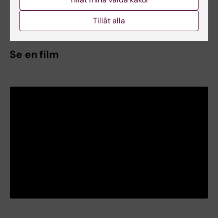
arbetsterapi vid Karolinska institutet från 1
februari 2020.
Tillåt alla
Se en film