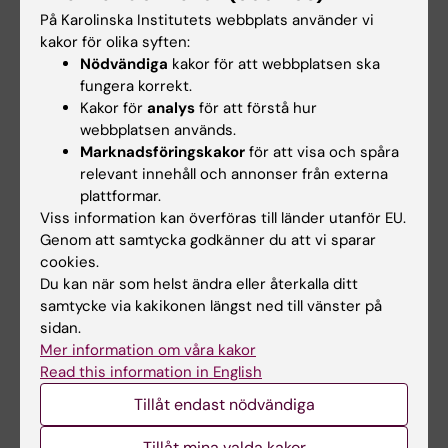
På Karolinska Institutets webbplats använder vi
Professor i arbetsterapi vid institutionen för
kakor för olika syften:
neurobiologi, vårdvetenskap och samhälle
Nödvändiga
kakor för att webbplatsen ska
Susanne Guidetti är född 1962 och uppvuxen i
fungera korrekt.
Rimbo. Hon utbildade sig till arbetsterapeut vid
Kakor för
analys
för att förstå hur
Hälsohögskolan, Stockholm, med examen 1986.
webbplatsen används.
1987-2012 arbetade hon som arbetsterapeut vid
Marknadsföringskakor
för att visa och spåra
relevant innehåll och annonser från externa
Karolinska Universitetssjukhuset. I hennes tjänst
plattformar.
ingick en betydande andel kliniska
Viss information kan överföras till länder utanför EU.
utvecklingsprojekt och forskning.
Genom att samtycka godkänner du att vi sparar
Guidetti disputerade vid KI 2008. Sedan 2012 är
cookies.
hon anställd vid Institutionen för neurobiologi,
Du kan när som helst ändra eller återkalla ditt
vårdvetenskap och samhälle, NVS samt
samtycke via kakikonen längst ned till vänster på
gruppledare för forskargruppen HELD. Hon är
sidan.
sedan 2018 programansvarig för
Mer information om våra kakor
forskarutbildningsprogrammet i vårdvetenskap.
Read this information in English
2019 blev hon docent.
Tillåt endast nödvändiga
Susanne Guidetti har anställts som professor i
Tillåt mina valda kakor