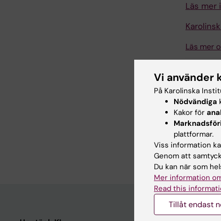
Läs mer 
Karolinsk
Läs mer o
Vi använder 
Uppdatera
Webb Adm
På Karolinska Insti
Nödvändiga
k
Kakor för
ana
Marknadsför
Dela
plattformar.
Viss information kan
Genom att samtycka
Du kan när som hels
Mer information om
Read this informati
Tillåt endast 