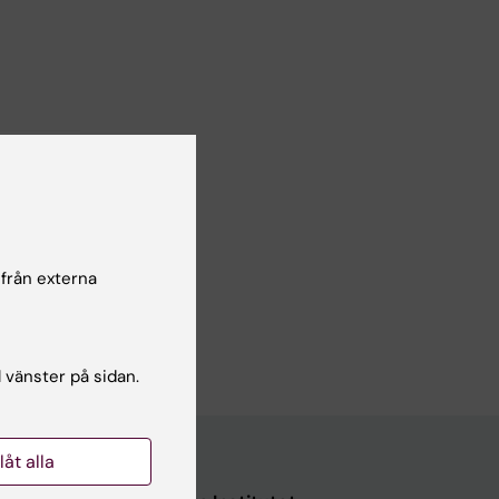
 från externa
l vänster på sidan.
llåt alla