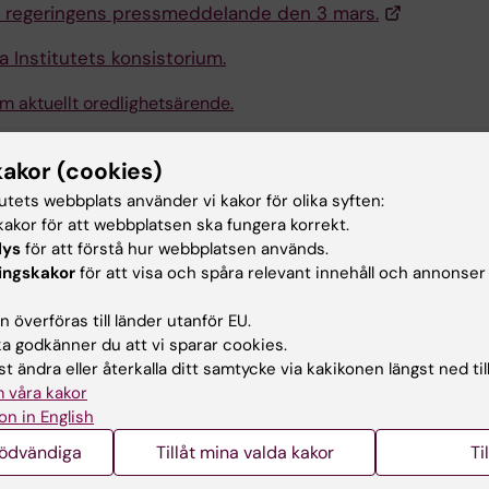
i regeringens pressmeddelande den 3 mars.
a Institutets konsistorium.
m aktuellt oredlighetsärende.
kakor (cookies)
d av:
in
tutets webbplats använder vi kakor för olika syften:
2016-05-09
akor för att webbplatsen ska fungera korrekt.
lys
för att förstå hur webbplatsen används.
ingskakor
för att visa och spåra relevant innehåll och annonser
 överföras till länder utanför EU.
 godkänner du att vi sparar cookies.
t ändra eller återkalla ditt samtycke via kakikonen längst ned til
 våra kakor
on in English
nödvändiga
Tillåt mina valda kakor
Ti