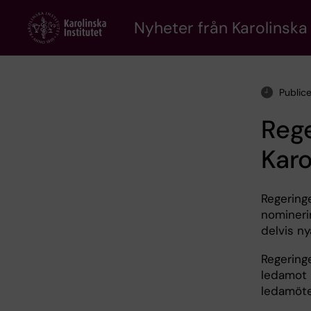
Skip
to
Nyheter från Karolinska 
main
content
Public
Rege
Karo
Regering
nomineri
delvis ny
Regeringe
ledamot 
ledamöter