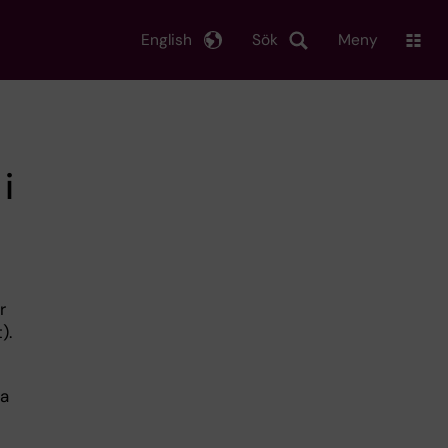
English
Sök
Meny
i
r
).
na