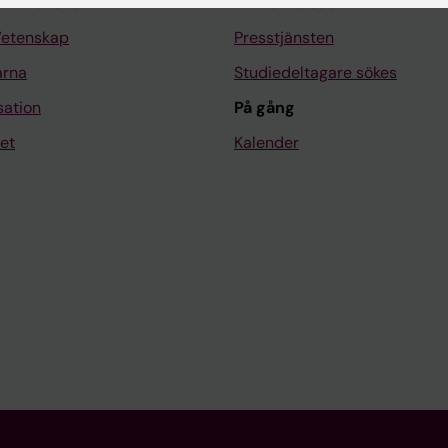
llt material
Kontakta oss
Vetenskap
Presstjänsten
arna
Studiedeltagare sökes
sation
På gång
et
Kalender