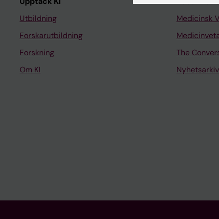
Upptäck KI
Redaktione
Utbildning
Medicinsk 
Forskarutbildning
Medicinvet
Forskning
The Conver
Om KI
Nyhetsarkiv