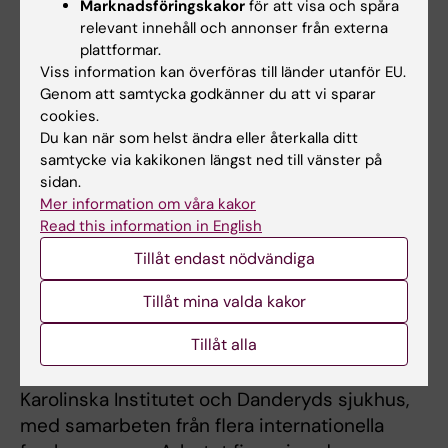
Marknadsföringskakor
för att visa och spåra
mellan 9 och 55 procent av patienterna,
relevant innehåll och annonser från externa
beroende på studie. Mycket få studier
plattformar.
Viss information kan överföras till länder utanför EU.
undersökte andra kognitiva komplikationer,
Genom att samtycka godkänner du att vi sparar
såsom långsiktig påverkan på minne och
cookies.
uppmärksamhet.
Du kan när som helst ändra eller återkalla ditt
samtycke via kakikonen längst ned till vänster på
Forskarna betonar att resultaten bör tolkas
sidan.
med försiktighet. Många av de inkluderade
Mer information om våra kakor
studierna varierade stort i hur de mätte såväl
Read this information in English
psykiska faktorer som kognitiva utfall, och
Tillåt endast nödvändiga
endast två studier undersökte längre
tidsperspektiv än tiden direkt efter
Tillåt mina valda kakor
operationen.
Tillåt alla
Studien genomfördes av forskare vid
Karolinska Institutet och Danderyds sjukhus,
med samarbeten från flera internationella