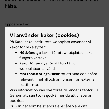
hälsa.
Uppdaterad av:
Charlotte Brandt
2019-12-19
Vi använder kakor (cookies)
Innehållsgranskare:
Lotte Brandt
På Karolinska Institutets webbplats använder vi
kakor för olika syften:
Nödvändiga
kakor för att webbplatsen ska
Dela
fungera korrekt.
Kakor för
analys
för att förstå hur
webbplatsen används.
Marknadsföringskakor
för att visa och spåra
relevant innehåll och annonser från externa
plattformar.
Viss information kan överföras till länder utanför EU.
Genom att samtycka godkänner du att vi sparar
cookies.
Du kan när som helst ändra eller återkalla ditt
Upptäck KI