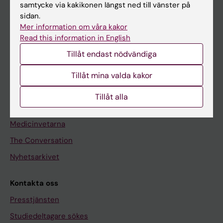
samtycke via kakikonen längst ned till vänster på
Utbildning
sidan.
Mer information om våra kakor
Forskarutbildning
Read this information in English
Forskning
Tillåt endast nödvändiga
Om KI
Tillåt mina valda kakor
Redaktionellt material
Tillåt alla
Medicinsk Vetenskap
Medicinvetarna
The Conversation
Nyhetsarkivet
Kontakta oss
Presstjänsten
Studiedeltagare sökes