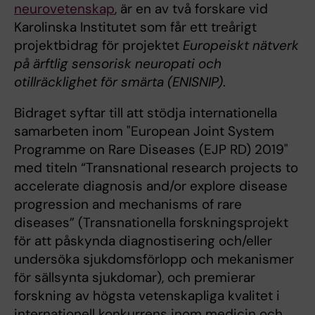
neurovetenskap
, är en av två forskare vid
Karolinska Institutet som får ett treårigt
projektbidrag för projektet
Europeiskt nätverk
på ärftlig sensorisk neuropati och
otillräcklighet för smärta (ENISNIP)
.
Bidraget syftar till att stödja internationella
samarbeten inom "European Joint System
Programme on Rare Diseases (EJP RD) 2019"
med titeln “Transnational research projects to
accelerate diagnosis and/or explore disease
progression and mechanisms of rare
diseases” (Transnationella forskningsprojekt
för att påskynda diagnostisering och/eller
undersöka sjukdomsförlopp och mekanismer
för sällsynta sjukdomar), och premierar
forskning av högsta vetenskapliga kvalitet i
internationell konkurrens inom medicin och