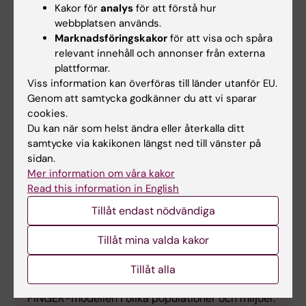
Foundation (ADDF) till ledande forskare som tar
Kakor för
analys
för att förstå hur
viktiga steg mot utveckling av effektiva
webbplatsen används.
behandlingar och ett botemedel mot Alzheimers
Marknadsföringskakor
för att visa och spåra
relevant innehåll och annonser från externa
Goodespriset
instiftades 2015 av Melvin
plattformar.
Goodes, hedersmedlem i ADDF:s styrelse, och
Viss information kan överföras till länder utanför EU.
Nancy Goodes, ledamot av ADDF:s styrelse.
Genom att samtycka godkänner du att vi sparar
cookies.
Du kan när som helst ändra eller återkalla ditt
samtycke via kakikonen längst ned till vänster på
sidan.
World Wide FINGERS
Mer information om våra kakor
Professor Kivipelto är ansvarig forskare för
Read this information in English
FINGER-försöken och grundare och vetenskaplig
Tillåt endast nödvändiga
ledare för World-Wide-FINGERS-nätverket, det
första globala nätverket för multidomäner
Tillåt mina valda kakor
demensförebyggande studier, nu inklusive 40+
länder. Målet med detta unika tvärvetenskapliga
Tillåt alla
nätverk är att testa, optimera och anpassa
FINGER-modellen i olika populationer och miljöer.