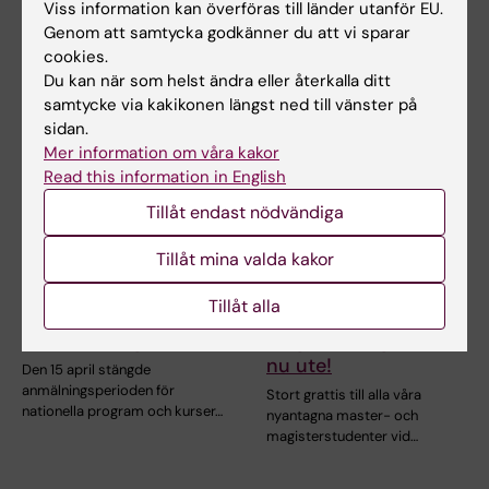
Viss information kan överföras till länder utanför EU.
Relaterade artiklar
Genom att samtycka godkänner du att vi sparar
cookies.
Du kan när som helst ändra eller återkalla ditt
samtycke via kakikonen längst ned till vänster på
sidan.
Mer information om våra kakor
Read this information in English
Tillåt endast nödvändiga
24 apr 2025
30 mar 2023
Tillåt mina valda kakor
Ökning av
Antagningsbeskeden
förstahandssökande
till KI:s globala
Tillåt alla
till KI:s
master- och
nybörjarprogram
magisterprogram är
nu ute!
Den 15 april stängde
anmälningsperioden för
Stort grattis till alla våra
nationella program och kurser…
nyantagna master- och
magisterstudenter vid…