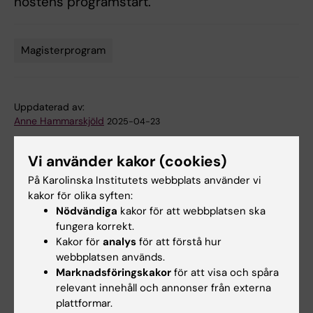
höstens programstart.
Magisterprogram
Tags
Uppdaterad av:
Anne Hammarskjöld
2025-04-23
Vi använder kakor (cookies)
Dela
På Karolinska Institutets webbplats använder vi
kakor för olika syften:
Nödvändiga
kakor för att webbplatsen ska
fungera korrekt.
Kakor för
analys
för att förstå hur
Mer om det här ämnet
webbplatsen används.
Marknadsföringskakor
för att visa och spåra
Mer om Masterprogrammet i toxikologi
relevant innehåll och annonser från externa
plattformar.