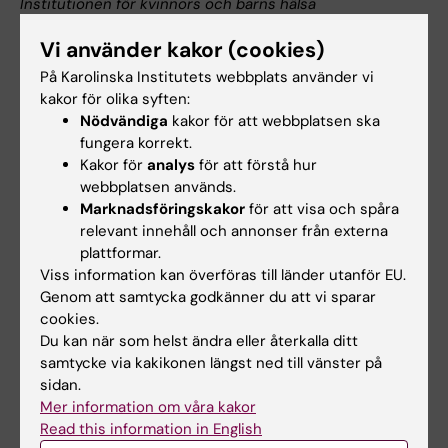
Institutionen för kvinnors och barns hälsa
Arbete:
Vi använder kakor (cookies)
08-517 724 31
På Karolinska Institutets webbplats använder vi
E-post:
kakor för olika syften:
Nödvändiga
kakor för att webbplatsen ska
Miriam.Katz‑Salamon@ki.se
fungera korrekt.
Kakor för
analys
för att förstå hur
Presstjänsten
webbplatsen används.
Marknadsföringskakor
för att visa och spåra
Tel:
relevant innehåll och annonser från externa
08-524 860 77
plattformar.
E-post:
Viss information kan överföras till länder utanför EU.
Genom att samtycka godkänner du att vi sparar
pressinfo@ki.se
cookies.
Du kan när som helst ändra eller återkalla ditt
samtycke via kakikonen längst ned till vänster på
sidan.
Uppdaterad av:
Mer information om våra kakor
Webb Admin
2013-11-26
Read this information in English