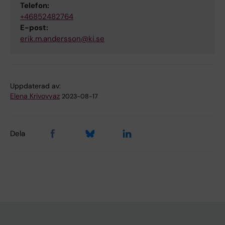
Telefon:
+46852482764
E-post:
erik.m.andersson@ki.se
Uppdaterad av:
Elena Krivovyaz
2023-08-17
Dela