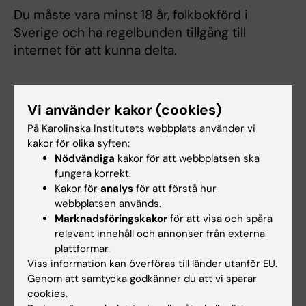
Du måste vara minst 18 år, folkbokförd i
Sverige och ha regelbunden tillgång till
internet för att kunna delta.
Anmälan
Vi använder kakor (cookies)
På Karolinska Institutets webbplats använder vi
kakor för olika syften:
Gör din intresseanmälan här
Nödvändiga
kakor för att webbplatsen ska
fungera korrekt.
Kakor för
analys
för att förstå hur
Om du beslutar dig för att du vill delta i
webbplatsen används.
projektet anmäler du ditt intresse här. För att
Marknadsföringskakor
för att visa och spåra
kunna genomföra en intresseanmälan behöver
relevant innehåll och annonser från externa
du ha ett BankID. Du får tillgång till ett antal
plattformar.
Viss information kan överföras till länder utanför EU.
frågeformulär som vi ber dig fylla i och
Genom att samtycka godkänner du att vi sparar
därefter görs en bedömning om du går vidare
cookies.
till en telefonintervju.