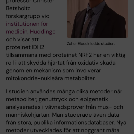
professor Christer
Betsholtz
forskargrupp vid
institutionen för
medicin, Huddinge
och visar att
Zaher Elbeck ledde studien.
proteinet IDH2
tillsammans med proteinet NRF2 har en viktig
roll i att skydda hjärtat från oxidativ skada
genom en mekanism som involverar
mitokondrie-nukleära metaboliter.
I studien användes många olika metoder när
metaboliter, genuttryck och epigenetik
analyserades i vävnadsprover från mus- och
människohjärtan. Man studerade även data
från stora, publika informationsdatabaser. Nya
metoder utvecklades för att noggrant mäta