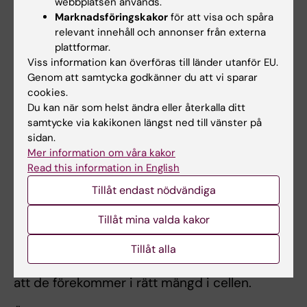
webbplatsen används.
normala biologiska reaktioner. Dessa
Marknadsföringskakor
för att visa och spåra
reaktioner genererar också en mängd fria
relevant innehåll och annonser från externa
plattformar.
radikaler, som kan skada våra celler om de
Viss information kan överföras till länder utanför EU.
hålls okontrollerade. Våra celler har ett starkt
Genom att samtycka godkänner du att vi sparar
naturligt försvar mot dessa radikaler, men vid
cookies.
vissa sjukdomar, t.ex. hjärtsvikt, kan det hända
Du kan när som helst ändra eller återkalla ditt
att detta försvar blir otillräckligt och inte kan
samtycke via kakikonen längst ned till vänster på
sidan.
hantera alla radikaler som produceras. När
Mer information om våra kakor
cellens förmåga att hantera dessa radikaler
Read this information in English
försvagas kan det orsaka stress på cellen, så
Tillåt endast nödvändiga
kallad oxidativ stress, och så småningom leda
till skador, så kallade oxidativa skador.
Tillåt mina valda kakor
Dessutom använder vissa viktiga funktioner i
våra celler lite av dessa fria radikaler för att
Tillåt alla
fungera optimalt. Därför är det också viktigt
att de förekommer i rätt mängd i cellen.