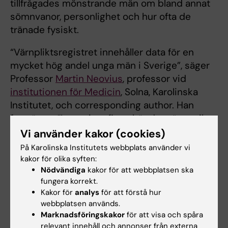
tillfrågades mönstrande män om bland annat
sömnvanor, personlighet och hur ofta de
tränade fysiskt.
“Värnpliktsregistret innehåller data för en
mycket hög andel unga män i Sverige”, säger
Professor
Martin Neovius
, professor vid
institutionen för Medicin
, Solna, Karolinska
Institutet, och corresponding author. Han
fortsätter: “Inte minst finns här data över vikt
och längd.”
Vi använder kakor (cookies)
På Karolinska Institutets webbplats använder vi
Men även om registret är en guldgruva för
kakor för olika syften:
medicinsk forskning, i synnerhet för frågor
Nödvändiga
kakor för att webbplatsen ska
som rör unga män, så har registret sina
fungera korrekt.
Kakor för
analys
för att förstå hur
begränsningar.
webbplatsen används.
Marknadsföringskakor
för att visa och spåra
“Individer med vissa sjukdomar genomgick
relevant innehåll och annonser från externa