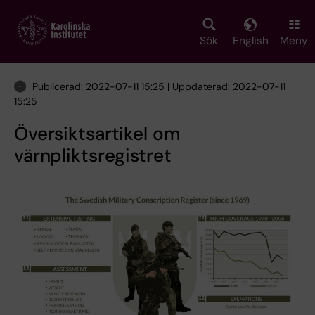
Skip
to
main
Sök
English
Meny
content
Publicerad: 2022-07-11 15:25 | Uppdaterad: 2022-07-11
15:25
Översiktsartikel om
värnpliktsregistret