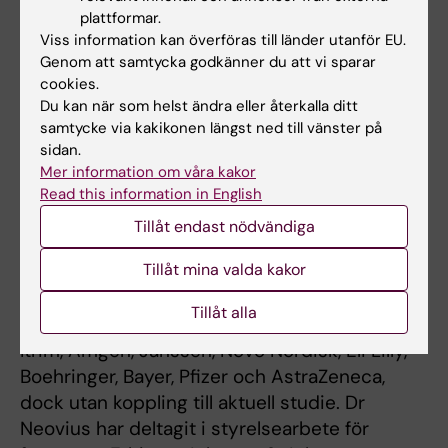
inte mönstring. Av det skälet underskattar
plattformar.
registret den sanna förekomsten av vissa
Viss information kan överföras till länder utanför EU.
sjukdomar och de som ändå har sådana
Genom att samtycka godkänner du att vi sparar
sjukdomar och återfinns i värnpliktsregistret
cookies.
kan ha en mildare version av sjukdomen”,
Du kan när som helst ändra eller återkalla ditt
samtycke via kakikonen längst ned till vänster på
säger Neovius.
sidan.
Mer information om våra kakor
Dr Ludvigsson har koordinerat en studie om
Read this information in English
inflammatorisk tarmsjukdom för Svenska IBD-
Tillåt endast nödvändiga
registrets räkning. Den studien har
finansierats av läkemedelsbolaget Janssen.
Tillåt mina valda kakor
Dr Sundström har ekonomiska
Tillåt alla
intressen/verkat som konsult för företagen
Itrim, Amgen, Janssen, Novo Nordisk, Eli Lilly,
Boehringer, Bayer, Pfizer och AstraZeneca,
dock utan koppling till aktuell studie. Dr
Neovius har deltagit i styrelsearbete för