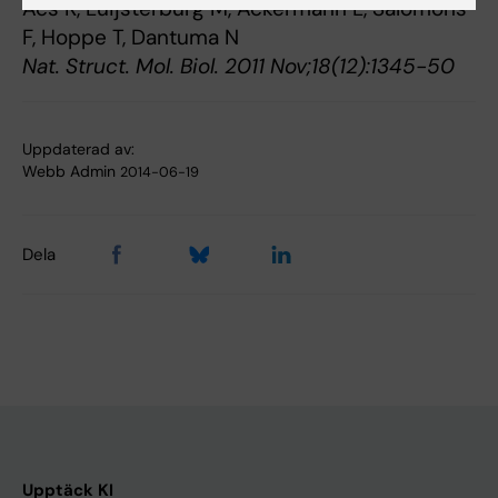
Acs K, Luijsterburg M, Ackermann L, Salomons
F, Hoppe T, Dantuma N
Nat. Struct. Mol. Biol. 2011 Nov;18(12):1345-50
Uppdaterad av:
Webb Admin
2014-06-19
Dela
Upptäck KI