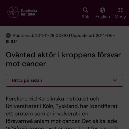
Skip
to
main
Sök
English
Meny
content
Publicerad: 2011-11-28 00:00 | Uppdaterad: 2014-06-
19 11:17
Oväntad aktör i kroppens försvar
mot cancer
Hitta på sidan
Forskare vid Karolinska Institutet och
Universitetet i Köln, Tyskland, har identifierat
ett protein som är involverat i en
försvarmekanism mot cancer. Det så kallade
VCP/p97-komplexet är mest känt för sin roll i