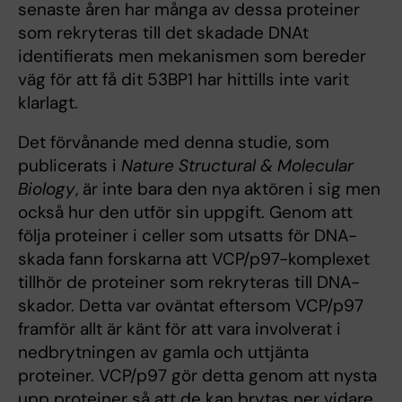
senaste åren har många av dessa proteiner
som rekryteras till det skadade DNAt
identifierats men mekanismen som bereder
väg för att få dit 53BP1 har hittills inte varit
klarlagt.
Det förvånande med denna studie, som
publicerats i
Nature Structural & Molecular
Biology
, är inte bara den nya aktören i sig men
också hur den utför sin uppgift. Genom att
följa proteiner i celler som utsatts för DNA-
skada fann forskarna att VCP/p97-komplexet
tillhör de proteiner som rekryteras till DNA-
skador. Detta var oväntat eftersom VCP/p97
framför allt är känt för att vara involverat i
nedbrytningen av gamla och uttjänta
proteiner. VCP/p97 gör detta genom att nysta
upp proteiner så att de kan brytas ner vidare