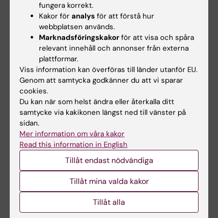
är mycket känsliga för DNA-skada vilket
fungera korrekt.
understödjer vikten, och den evolutionärt
Kakor för
analys
för att förstå hur
webbplatsen används.
bevarade rollen, för VCP/p97 inom kontroll av
Marknadsföringskakor
för att visa och spåra
DNA skada. Denna nya mekanism för att
relevant innehåll och annonser från externa
rekrytera ett protein genom att föra bort ett
plattformar.
annat som är i vägen belyser hur 53BP1 finner
Viss information kan överföras till länder utanför EU.
sin väg till DNA-skadan. En viktig fråga som
Genom att samtycka godkänner du att vi sparar
cookies.
återstår är ifall VCP/p97 spelar en liknande roll
Du kan när som helst ändra eller återkalla ditt
i andra processer.
samtycke via kakikonen längst ned till vänster på
sidan.
Läs om studien i ett pressmedelande
Mer information om våra kakor
Read this information in English
Publikation
Tillåt endast nödvändiga
Tillåt mina valda kakor
The AAA-ATPase VCP/p97 promotes 53BP1
recruitment by removing L3MBTL1 from DNA
Tillåt alla
double-strand breaks.