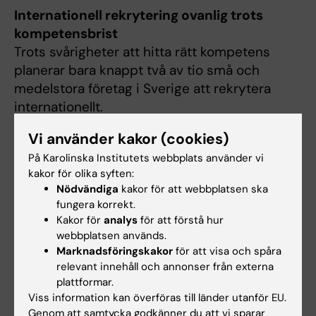
Internationell rekrytering ovanlig trots
kompetensbrist
Trots svårigheter att hitta rätt kompetens
planerar bara knappt två av tio små och
medelstora företag i Sverige att rekrytera
internationellt.
SCB 2025-11-25
Vi använder kakor (cookies)
European Health Data Space (EHDS) rycker
På Karolinska Institutets webbplats använder vi
närmare – hög tid för medicinteknikbolagen
kakor för olika syften:
Nödvändiga
kakor för att webbplatsen ska
att agera
fungera korrekt.
EU:s nya krav på delning av hälsodata innebär
Kakor för
analys
för att förstå hur
en omfattande omställning för
webbplatsen används.
medtechbranschen, menar den nationella
Marknadsföringskakor
för att visa och spåra
samordnaren Tomas Werngren.
relevant innehåll och annonser från externa
plattformar.
Medtech Magazine 2025-11-27
Viss information kan överföras till länder utanför EU.
Genom att samtycka godkänner du att vi sparar
”AI har potential att omforma vården”