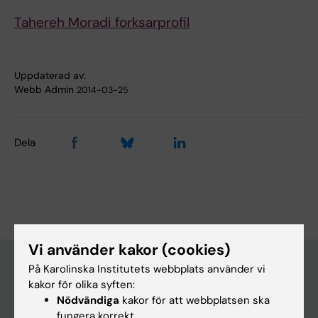
Tahereh Moradi forksarprofil
Uppdaterad av:
Webb Admin
2014-03-25
Dela
Vi använder kakor (cookies)
På Karolinska Institutets webbplats använder vi
kakor för olika syften:
Upptäck KI
Nödvändiga
kakor för att webbplatsen ska
fungera korrekt.
Utbildning