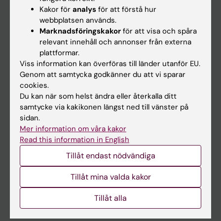
Kakor för
analys
för att förstå hur
Forskarutbildning
webbplatsen används.
Marknadsföringskakor
för att visa och spåra
Forskning
relevant innehåll och annonser från externa
Om KI
plattformar.
Viss information kan överföras till länder utanför EU.
Redaktionellt material
Genom att samtycka godkänner du att vi sparar
cookies.
Medicinsk Vetenskap
Du kan när som helst ändra eller återkalla ditt
Medicinvetarna
samtycke via kakikonen längst ned till vänster på
sidan.
The Conversation
Mer information om våra kakor
Nyhetsarkivet
Read this information in English
Tillåt endast nödvändiga
Kontakta oss
Tillåt mina valda kakor
Presstjänsten
Tillåt alla
Studiedeltagare sökes
På gång