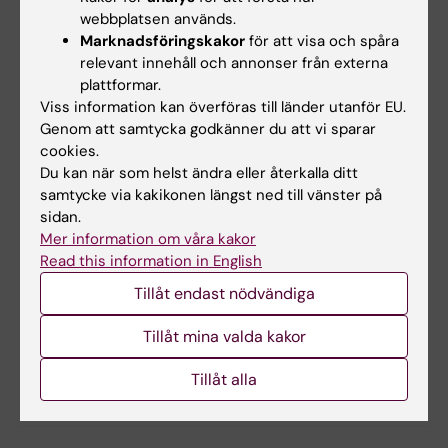
Vi förväntar oss också att studien kommer att
webbplatsen används.
bidra till utvecklingen av ny teknik för
Marknadsföringskakor
för att visa och spåra
relevant innehåll och annonser från externa
avancerad datahantering, uppföljning och
plattformar.
analys för europeiska forskare. Slutligen
Viss information kan överföras till länder utanför EU.
kommer vi i Timespan att utveckla strategier
Genom att samtycka godkänner du att vi sparar
och rapportera våra forskningsfynd till läkare,
cookies.
patienter, hälsovårdsmyndigheter och
Du kan när som helst ändra eller återkalla ditt
samtycke via kakikonen längst ned till vänster på
allmänheten, med målet att bidra till en
sidan.
förbättrad vård, t ex genom att utforma
Mer information om våra kakor
rekommendationer för vårdriktlinjer.
Read this information in English
Tillåt endast nödvändiga
Länkar
Tillåt mina valda kakor
Tillåt alla
Följ projektet på Twitter