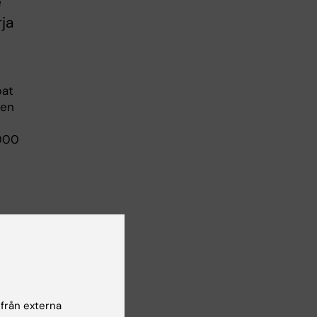
e
rja
bat
ten
2000
 från externa