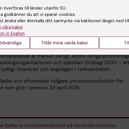
eten. Hon planerar att spendera
 överföras till länder utanför EU.
d på KI:s campus, att träffa alla
 godkänner du att vi sparar cookies.
r och administrativa chefer samt att
t ändra eller återkalla ditt samtycke via kakikonen längst ned til
å avdelningar inom förvaltningen, för
 våra kakor
n också blir högsta chef.
on in English
Katarina Bjelke. Foto
mmer förstås att fokusera på
nödvändiga
Tillåt mina valda kakor
Ti
Andersson.
etsstödet – att få det bra och
tsanpassat är mycket viktigt. Andra viktiga prioriteringa
ledningsorganisationen och självklart Strategi 2030 – at
 tydligt förankrad och angelägen i verksamheten.
Bjelke och efterträder tidigare universitetsdirektör Per
n som gick i pension 30 april 2019.
s
na Bjelke ny universitetsdirektör på Karolinska Institutet