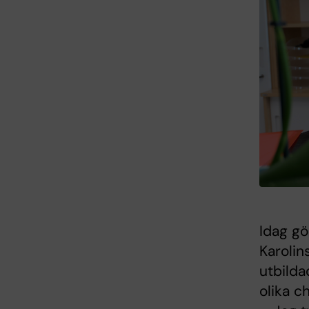
Idag gö
Karolin
utbilda
olika c