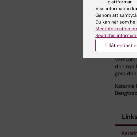
plattformar.
verksamh
Viss information kan
mycket ti
Genom att samtycka
prefekte
Du kan när som hels
gå runt p
Mer information om
vilken ho
Read this informati
– Jag ko
Tillåt endast 
verksamh
verksamhe
den nya 
göra den
Katarina 
Bengtsso
Link
Katari