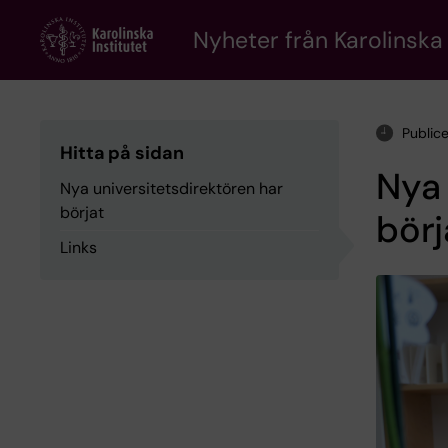
Skip
to
Nyheter från Karolinska 
main
content
Public
Hitta på sidan
Nya 
Nya universitetsdirektören har
börjat
börj
Links