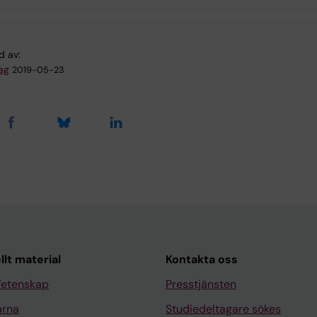
d av:
ag
2019-05-23
llt material
Kontakta oss
Vetenskap
Presstjänsten
arna
Studiedeltagare sökes