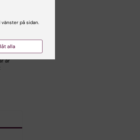
l vänster på sidan.
: Andreas
llåt alla
r är
t