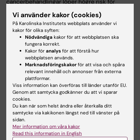
cancerbehandlingar löper högre risk för
infertilitet eftersom cellgifter är giftiga för
Vi använder kakor (cookies)
folliklarna. En del av proverna i studien kom
På Karolinska Institutets webbplats använder vi
från barn som genomgick fertilitetsbevarande
kakor för olika syften:
behandling, en teknik där en bit av
Nödvändiga
kakor för att webbplatsen ska
äggstocken, innehållande omogna folliklar,
fungera korrekt.
avlägsnas och frysbevaras innan de skadliga
Kakor för
analys
för att förstå hur
behandlingarna påbörjas. Författarna fann att
webbplatsen används.
Marknadsföringskakor
för att visa och spåra
folliklar från behandlade barn uppvisade ökad
relevant innehåll och annonser från externa
inflammation. Det är ännu inte känt hur
plattformar.
inflammation i folliklar kan påverka kvaliteten
Viss information kan överföras till länder utanför EU.
på oocyterna.
Genom att samtycka godkänner du att vi sparar
cookies.
– Frysbevaring av
Du kan när som helst ändra eller återkalla ditt
äggstocksvävnad är en
samtycke via kakikonen längst ned till vänster på
sidan.
etablerad metod för att
Mer information om våra kakor
bevara fertiliteten hos
Read this information in English
vuxna och används till och