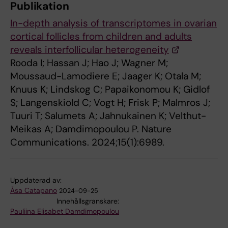
Publikation
In-depth analysis of transcriptomes in ovarian
cortical follicles from children and adults
reveals interfollicular heterogeneity
Rooda I; Hassan J; Hao J; Wagner M;
Moussaud-Lamodiere E; Jaager K; Otala M;
Knuus K; Lindskog C; Papaikonomou K; Gidlof
S; Langenskiold C; Vogt H; Frisk P; Malmros J;
Tuuri T; Salumets A; Jahnukainen K; Velthut-
Meikas A; Damdimopoulou P. Nature
Communications. 2024;15(1):6989.
Uppdaterad av:
Åsa Catapano
2024-09-25
Innehållsgranskare:
Pauliina Elisabet Damdimopoulou