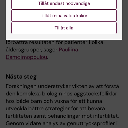
Tillåt endast nödvändiga
med innan puberteten,
trots att effekten inte är
Tillåt mina valda kakor
bevisad. Våra resultat
Pauliina
Damdimopoulou Foto:
kommer att bidra till att
Tillåt alla
Ulf Sirborn.
förfina dessa tekniker och
förbättra resultaten för patienter i olika
åldersgrupper, säger
Pauliina
Damdimopoulou
.
Nästa steg
Forskningen understryker vikten av att förstå
den komplexa biologin hos äggstocksfolliklar
hos både barn och vuxna för att kunna
utveckla bättre strategier för att bevara
fertiliteten samt behandlingar mot infertilitet.
Genom vidare analys av genuttrycksprofiler i