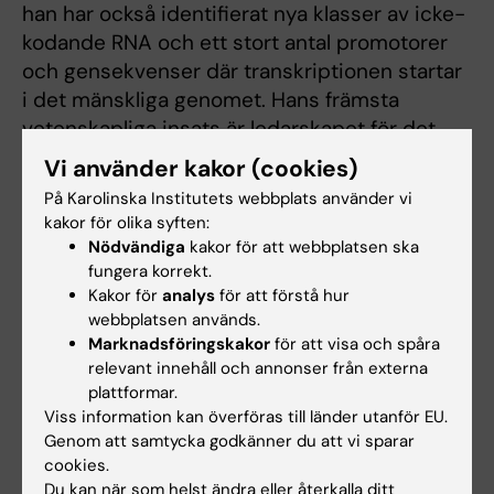
han har också identifierat nya klasser av icke-
kodande RNA och ett stort antal promotorer
och gensekvenser där transkriptionen startar
i det mänskliga genomet. Hans främsta
vetenskapliga insats är ledarskapet för det
internationella samarbetsprojektet FANTOM,
Vi använder kakor (cookies)
som har analyserat genuttryck i mus och
På Karolinska Institutets webbplats använder vi
människa. I ett tidigt skede inbjöd Yoshihide
kakor för olika syften:
Hayashizaki forskare från Karolinska Institutet i
Nödvändiga
kakor för att webbplatsen ska
dessa projekt, ett samarbete som fortsätter
fungera korrekt.
Kakor för
analys
för att förstå hur
än idag inom projektet FANTOM5.
webbplatsen används.
Marknadsföringskakor
för att visa och spåra
relevant innehåll och annonser från externa
Thorbjörn Ekström, odontologie
plattformar.
hedersdoktor (ODhc)
Viss information kan överföras till länder utanför EU.
Genom att samtycka godkänner du att vi sparar
Till odontologie hedersdoktor utses Thorbjörn
cookies.
Ekström, under många år FoUU-direktör vid
Du kan när som helst ändra eller återkalla ditt