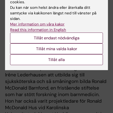
cookies.
Du kan när som helst ändra eller återkalla ditt
Iréne Lederhausen
samtycke via kakikonen längst ned till vänster på
Till medicine hedersdoktor utses Iréne
sidan.
Lederhausen. Hon har på flera sätt medverkat
Mer information om våra kakor
Read this information in English
till att främja forskning och högspecialiserad
sjukvård, med ett starkt engagemang och en
Tillåt endast nödvändiga
imponerande drivkraft.
Tillåt mina valda kakor
Iréne Lederhausens engagemang för svårt
Tillåt alla
sjuka härrör sig till att hennes dotter
drabbades av cystisk fibros, något som fick
Iréne Lederhausen att utbilda sig till
sjuksköterska och så småningom bilda Ronald
McDonald Barnfond, en fristående stiftelse
som har stött forskning inom barnmedicin.
Hon har också varit projektledare för Ronald
McDonald Hus vid Karolinska