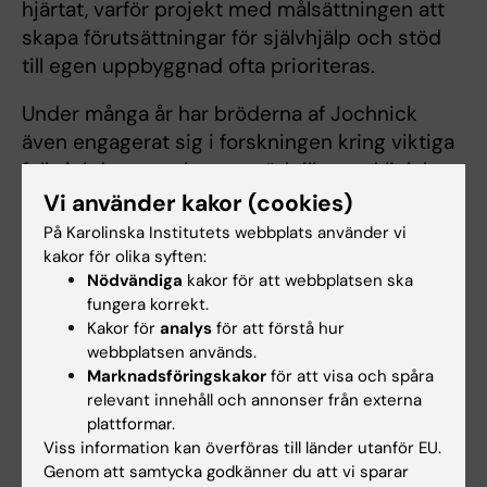
hjärtat, varför projekt med målsättningen att
skapa förutsättningar för självhjälp och stöd
till egen uppbyggnad ofta prioriteras.
Under många år har bröderna af Jochnick
även engagerat sig i forskningen kring viktiga
folksjukdomar och gett stöd till unga kliniska
forskare vid Karolinska Institutet, bland annat
Vi använder kakor (cookies)
vid Centrum för molekylär medicin. De har
På Karolinska Institutets webbplats använder vi
även visat speciellt intresse för hjärnans
kakor för olika syften:
Nödvändiga
kakor för att webbplatsen ska
åldrande och demenssjukdomar och
fungera korrekt.
engagerat sig i utvecklingen av äldrevården.
Kakor för
analys
för att förstå hur
Bröderna af Jochnick har gjort det möjligt att
webbplatsen används.
skapa en professur i kognitiv neurovetenskap
Marknadsföringskakor
för att visa och spåra
med inriktning mot kognitivt åldrande och
relevant innehåll och annonser från externa
därmed säkrat Karolinska Institutets ledande
plattformar.
Viss information kan överföras till länder utanför EU.
roll inom detta viktiga område.
Genom att samtycka godkänner du att vi sparar