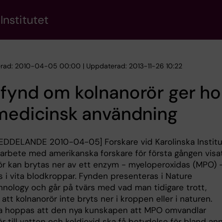
Institutet
erad: 2010-04-05 00:00 | Uppdaterad: 2013-11-26 10:22
 fynd om kolnanorör ger h
medicinsk användning
DDELANDE 2010-04-05] Forskare vid Karolinska Institu
marbete med amerikanska forskare för första gången visat
ör kan brytas ner av ett enzym - myeloperoxidas (MPO) 
s i vita blodkroppar. Fynden presenteras i Nature
nology och går på tvärs med vad man tidigare trott,
att kolnanorör inte bryts ner i kroppen eller i naturen.
a hoppas att den nya kunskapen att MPO omvandlar
r till vatten och koldioxid ska få betydelse för bland an