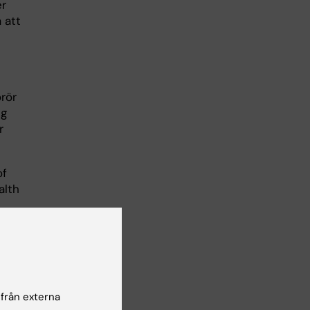
er
 att
l
rör
ng
r
of
alth
utet
 från externa