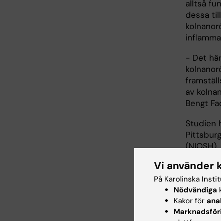
alltså fu
dessa til
kolnanor
inflamma
- Det här
kolnanor
framstäl
av kolna
Bengt Fa
Studien h
Pittsbur
(NIOSH),
amerikan
Vi använder 
ramprogr
På Karolinska Insti
NANOMMUN
Nödvändiga
k
för miljö
Kakor för
ana
forskarg
Marknadsför