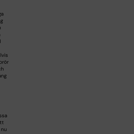
ga
ng
m
n
d
lvis
orör
ch
ång
ssa
tt
 nu