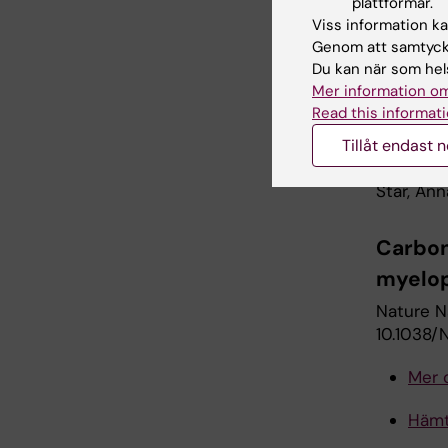
plattformar.
Viss information kan
Publi
Genom att samtycka
Du kan när som hels
Valerian 
Mer information om
Jennifer 
Read this informati
Naveena Y
Elena R. 
Tillåt endast 
Pingping
Star, An
Carbon
myelop
Nature Na
10.1038/
Mer
Hämt