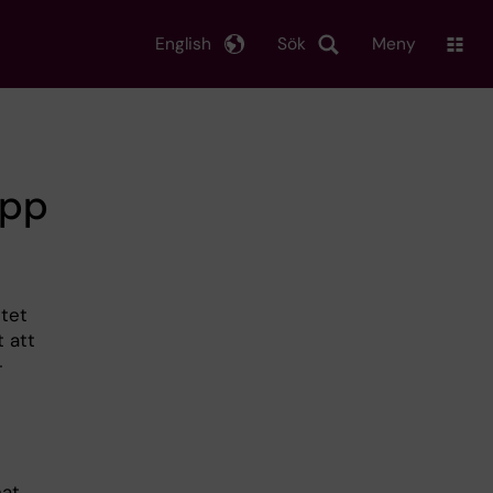
English
Sök
Meny
opp
tet
 att
-
nat