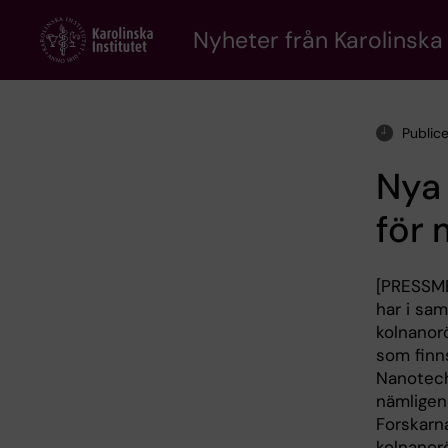
Skip
to
Nyheter från Karolinska 
main
content
Public
Nya
för 
[PRESSME
har i sa
kolnanor
som finn
Nanotech
nämligen 
Forskarn
kolnanorö