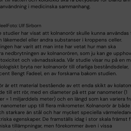
 användning i medicinska sammanhang.
eelFoto: Ulf Sirborn
e studier har visat att kolnanorör skulle kunna användas 
in läkemedel eller andra substanser i kroppens celler.
ingen har varit att man inte har vetat hur man ska
era nedbrytningen av kolnanorören, som ju kan ge upphov 
toxicitet och vävnadsskada. Vår studie visar nu på en mö
iologiskt bryta ner kolnanorör till ofarliga beståndsdelar,
cent Bengt Fadeel, en av forskarna bakom studien.
ör är ett material bestående av ett enda skikt av kolato
de till ett rör, med en diameter på ett par nanometer (1
r = 1 miljarddels meter) och en längd som kan variera fr
l nanometer upp till flera mikrometer. Kolnanorör är både
och starkare än stål och har mycket speciella värmeleda
riska egenskaper. De framställs idag i stor skala främst f
niska tillämpningar, men förekommer även i vissa