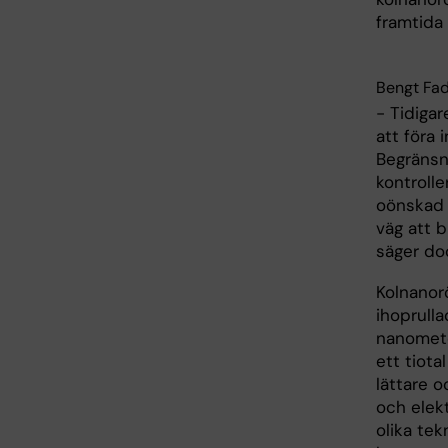
framtida
Bengt Fad
- Tidigar
att föra 
Begränsn
kontroll
oönskad 
väg att b
säger do
Kolnanor
ihoprulla
nanomete
ett tiota
lättare 
och elekt
olika tek