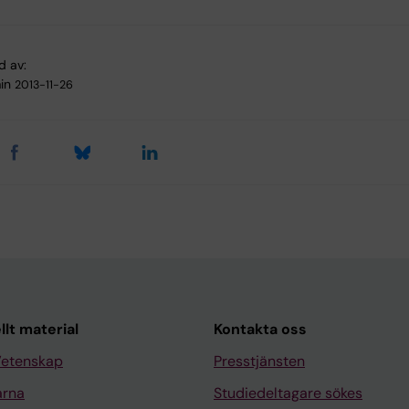
d av:
in
2013-11-26
llt material
Kontakta oss
Vetenskap
Presstjänsten
arna
Studiedeltagare sökes