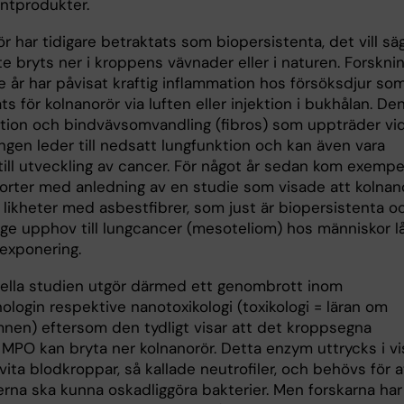
tprodukter.
r har tidigare betraktats som biopersistenta, det vill sä
te bryts ner i kroppens vävnader eller i naturen. Forskni
e år har påvisat kraftig inflammation hos försöksdjur so
s för kolnanorör via luften eller injektion i bukhålan. De
tion och bindvävsomvandling (fibros) som uppträder vi
ngen leder till nedsatt lungfunktion och kan även vara
till utveckling av cancer. För något år sedan kom exempe
orter med anledning av en studie som visade att kolnan
 likheter med asbestfibrer, som just är biopersistenta o
ge upphov till lungcancer (mesoteliom) hos människor l
 exponering.
ella studien utgör därmed ett genombrott inom
login respektive nanotoxikologi (toxikologi = läran om
ämnen) eftersom den tydligt visar att det kroppsegna
MPO kan bryta ner kolnanorör. Detta enzym uttrycks i vi
vita blodkroppar, så kallade neutrofiler, och behövs för a
erna ska kunna oskadliggöra bakterier. Men forskarna har