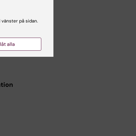
l vänster på sidan.
n,
hi,
llåt alla
tion