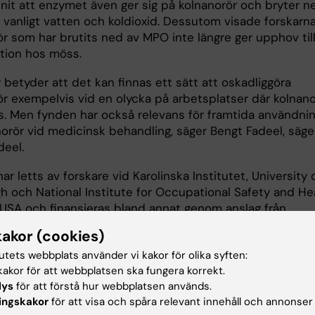
nnit att enzymet även ger sig på kolnanorör och bryter n
l vanligt vatten och koldioxid. Dessutom visade forskarna
ör som har brutits ned av MPO inte längre ger upphov til
tion hos möss.
 betyder att det kan finnas ett sätt att oskadliggöra
ör exempelvis vid en olycka på arbetsplatser där kolnano
ls. Men fynden har också relevans för framtida användni
norör vid medicinsk behandling, säger Bengt Fadeel, säge
deel.
ar letts av forskare vid Karolinska Institutet, University 
gh och National Institute for Occupational Safety and He
 USA och finansieras bland annat genom anslag från
ska National Institutes of Health (NIH) och EUs Sjunde
kakor (cookies)
am. Arbetet har skett inom ramen för projektet
tutets webbplats använder vi kakor för olika syften:
E, som koordineras av docent Bengt Fadeel vid Instit
akor för att webbplatsen ska fungera korrekt.
medicin, Karolinska Institutet, och som omfattar totalt 13
lys
för att förstå hur webbplatsen används.
rupper i Europa och USA.
ingskakor
för att visa och spåra relevant innehåll och annonser