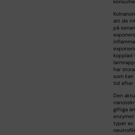
konsumen
Kolnanorö
att de in
på senar
exponerat
inflamma
exponeri
kopplad 
larmrapp
har stora
som kan 
tid efter
Den aktu
nanotekno
giftiga 
enzymet 
typer av 
neutrofil