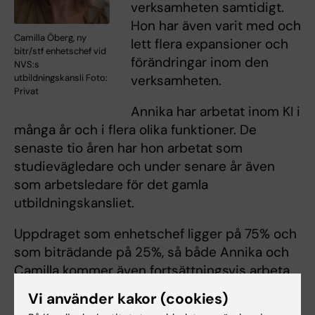
verksamheten samtidigt.
Hon har även varit med och
Camilla Öberg, ny
lett flera expansioner och
bitr/stf enhetschef vid
förändringar inom den
NVS:s
utbildningskansli Foto:
verksamheten.
Privat
Annika har arbetat inom KI i
många år och i flera olika funktioner. De
senaste tio åren har hon arbetat som
studievägledare och under senare år även
som arbetsledare för det gamla
utbildningskansliet.
Uppdraget som enhetschef ligger på 75% och
som biträdande på 25%, så både Annika och
Camilla kommer även fortsättningsvis arbeta
på sina vanliga tjänster, men i mindre
Vi använder kakor (cookies)
utsträckning.