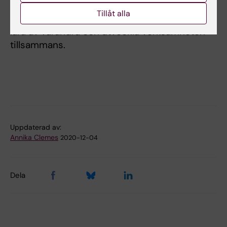
den samlade kunskap och erfarenhet som
Tillåt alla
finns inom verksamhetsstödet på NVS. Att få
lära av varandra och utveckla verksamheten
tillsammans.
Uppdaterad av:
Annika Clemes
2020-12-04
Dela