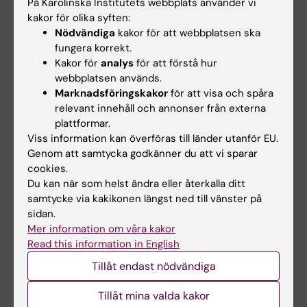
På Karolinska Institutets webbplats använder vi
kakor för olika syften:
Till att börja med ser Annika nu en utmaning i
Nödvändiga
kakor för att webbplatsen ska
att hitta vägar för samordning under de
fungera korrekt.
särskilda förutsättningar som råder nu med en
Kakor för
analys
för att förstå hur
pågående pandemi. Hon menar att de får vara
webbplatsen används.
öppna för att hitta alternativa lösningar i
Marknadsföringskakor
för att visa och spåra
relevant innehåll och annonser från externa
väntan på att hela utbildningskansliet kan
plattformar.
börja träffas igen.
Viss information kan överföras till länder utanför EU.
Genom att samtycka godkänner du att vi sparar
– Den största utmaningen blir att på bästa
cookies.
sätt inkludera så mycket som möjligt av
Du kan när som helst ändra eller återkalla ditt
utbildningsstödet inom det nya kansliet, säger
samtycke via kakikonen längst ned till vänster på
Camilla. Att alla känner sig delaktiga i
sidan.
Mer information om våra kakor
processen.
Read this information in English
– Och det roligaste med det här uppdraget,
Tillåt endast nödvändiga
avrundar Annika, är att få vara med och bygga
upp en ny organisation där vi kan ta tillvara all
Tillåt mina valda kakor