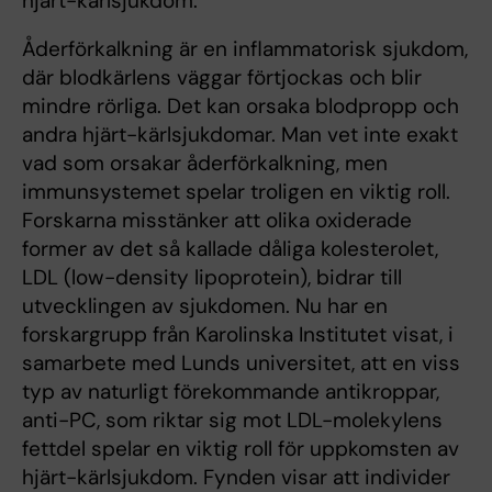
hjärt-kärlsjukdom.
Åderförkalkning är en inflammatorisk sjukdom,
där blodkärlens väggar förtjockas och blir
mindre rörliga. Det kan orsaka blodpropp och
andra hjärt-kärlsjukdomar. Man vet inte exakt
vad som orsakar åderförkalkning, men
immunsystemet spelar troligen en viktig roll.
Forskarna misstänker att olika oxiderade
former av det så kallade dåliga kolesterolet,
LDL (low-density lipoprotein), bidrar till
utvecklingen av sjukdomen. Nu har en
forskargrupp från Karolinska Institutet visat, i
samarbete med Lunds universitet, att en viss
typ av naturligt förekommande antikroppar,
anti-PC, som riktar sig mot LDL-molekylens
fettdel spelar en viktig roll för uppkomsten av
hjärt-kärlsjukdom. Fynden visar att individer