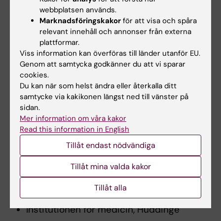
for ischemic stroke in men.
webbplatsen används.
Marknadsföringskakor
för att visa och spåra
Atherosclerosis 2008, online 19 July 2008.
relevant innehåll och annonser från externa
plattformar.
Länk till en engelsk sammanfattning i
Viss information kan överföras till länder utanför EU.
PubMed
Genom att samtycka godkänner du att vi sparar
cookies.
För mer information, kontakta:
Du kan när som helst ändra eller återkalla ditt
samtycke via kakikonen längst ned till vänster på
Professor Johan Frostegård
sidan.
Mer information om våra kakor
Arbete:
Read this information in English
08-585 897 87
Tillåt endast nödvändiga
E-post:
Tillåt mina valda kakor
Johan.Frostegard@ki.se
Tillåt alla
Adress:
Institutionen för medicin, Huddinge