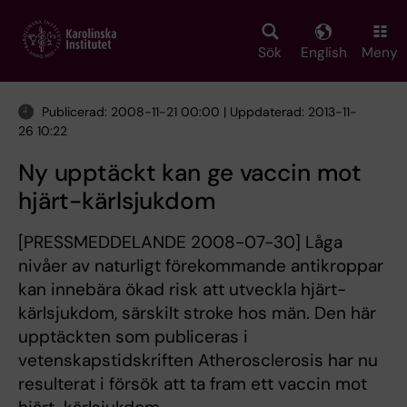
Skip
to
main
Sök
English
Meny
content
Publicerad: 2008-11-21 00:00 | Uppdaterad: 2013-11-
26 10:22
Ny upptäckt kan ge vaccin mot
hjärt-kärlsjukdom
[PRESSMEDDELANDE 2008-07-30] Låga
nivåer av naturligt förekommande antikroppar
kan innebära ökad risk att utveckla hjärt-
kärlsjukdom, särskilt stroke hos män. Den här
upptäckten som publiceras i
vetenskapstidskriften Atherosclerosis har nu
resulterat i försök att ta fram ett vaccin mot