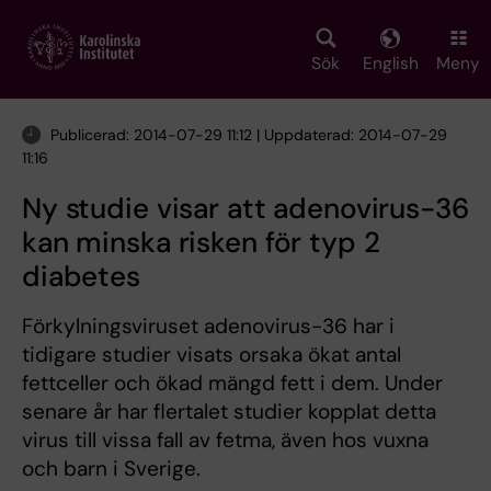
Skip
to
main
Sök
English
Meny
content
Publicerad: 2014-07-29 11:12 | Uppdaterad: 2014-07-29
11:16
Ny studie visar att adenovirus-36
kan minska risken för typ 2
diabetes
Förkylningsviruset adenovirus-36 har i
tidigare studier visats orsaka ökat antal
fettceller och ökad mängd fett i dem. Under
senare år har flertalet studier kopplat detta
virus till vissa fall av fetma, även hos vuxna
och barn i Sverige.