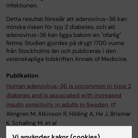
infektionen.
Detta resultat föreslår att adenovirus-36 kan
minska risken för typ 2 diabetes, och att
adenovirus-36 kan ligga bakom en "ofarlig"
fetma. Studien gjordes på drygt 1700 vuxna
från Stockholms län och publiceras i den
vetenskapliga tidskriften Annals of Medicine.
Publikation
Human adenovirus-36 is uncommon in type 2
diabetes and is associated with increased
insulin sensitivity in adults in Sweden.
Almgren M, Atkinson R, Hilding A, He J, Brismar
K, Schalling M,
et al
Ann. Med. 2014 Nov;46(7):539-46
Vi använder kakor (cookies)