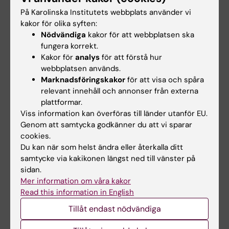
På Karolinska Institutets webbplats använder vi
kakor för olika syften:
Forskare
Nödvändiga
kakor för att webbplatsen ska
fungera korrekt.
Catharina Lavebratt
Kakor för
analys
för att förstå hur
webbplatsen används.
Telefon:
08-517 765 24
Marknadsföringskakor
för att visa och spåra
relevant innehåll och annonser från externa
Enhet:
Neurogenetik
plattformar.
E-post:
Catharina.Lavebratt@ki.se
Viss information kan överföras till länder utanför EU.
Genom att samtycka godkänner du att vi sparar
cookies.
Du kan när som helst ändra eller återkalla ditt
Uppdaterad av:
samtycke via kakikonen längst ned till vänster på
Webb Admin
2014-07-29
sidan.
Mer information om våra kakor
Read this information in English
Dela
Tillåt endast nödvändiga