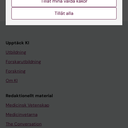
Tillåt mina valda kakor
Tillåt alla
Upptäck KI
Utbildning
Forskarutbildning
Forskning
Om KI
Redaktionellt material
Medicinsk Vetenskap
Medicinvetarna
The Conversation