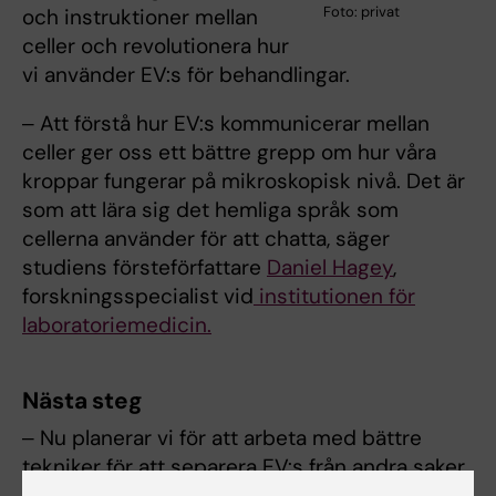
Foto: privat
och instruktioner mellan
celler och revolutionera hur
vi använder EV:s för behandlingar.
‒ Att förstå hur EV:s kommunicerar mellan
celler ger oss ett bättre grepp om hur våra
kroppar fungerar på mikroskopisk nivå. Det är
som att lära sig det hemliga språk som
cellerna använder för att chatta, säger
studiens försteförfattare
Daniel Hagey
,
forskningsspecialist vid
institutionen för
laboratoriemedicin.
Nästa steg
‒ Nu planerar vi för att arbeta med bättre
tekniker för att separera EV:s från andra saker
som flyter runt våra celler. Detta kommer att