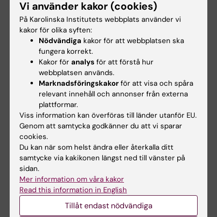
Vi använder kakor (cookies)
göra EV-forskningen ännu mer exakt,
På Karolinska Institutets webbplats använder vi
fortsätter Daniel Hagey.
kakor för olika syften:
Nödvändiga
kakor för att webbplatsen ska
‒ Vi vill även testa olika typer av EV:s på olika
fungera korrekt.
celltyper. Detta kan hjälpa till att avslöja mer
Kakor för
analys
för att förstå hur
djupgående sätt celler kommunicerar på,
webbplatsen används.
vilket speglar vår kropps komplexa relationer. I
Marknadsföringskakor
för att visa och spåra
relevant innehåll och annonser från externa
huvudsak avslöjar denna studie den dolda
plattformar.
världen av EV:s och deras avgörande roll i
Viss information kan överföras till länder utanför EU.
cellkommunikation. Det kan bana väg för
Genom att samtycka godkänner du att vi sparar
spännande framsteg inom vården och vår
cookies.
förståelse för hur våra kroppar fungerar.
Du kan när som helst ändra eller återkalla ditt
samtycke via kakikonen längst ned till vänster på
Studien har finansierats av av Cancerfonden,
sidan.
Mer information om våra kakor
SSF och Vetenskapsrådet. Arbetet utfördes i
Read this information in English
professor Samir EL Andaloussis laboratorium.
Tillåt endast nödvändiga