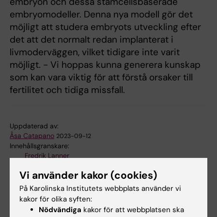
embryon och dessa stamcellsbaserade
embryomodeller. Denna nya modell gör det
möjligt att studera embryots utveckling efter
det att det normalt redan implanterat i
livmoderväggen, vilket tidigare inte varit
möjligt. - Vi hoppas kunna generera kunskap
som kan vara viktig för att förstå orsaker till
fertilitet och tidiga missfall.
Uppdaterad av:
Åsa Catapano
2023-09-12
Innehållsgranskare:
Fredrik Lanner
Vi använder kakor (cookies)
På Karolinska Institutets webbplats använder vi
Dela
kakor för olika syften:
Nödvändiga
kakor för att webbplatsen ska