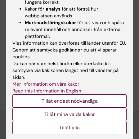
fungera korrekt.
Kakor för
analys
för att förstå hur
webbplatsen används.
Mer om det här ämnet
Marknadsföringskakor
för att visa och spåra
Intervju i TV4 - Embryo utan varken livmoder, ägg
relevant innehåll och annonser från externa
eller sperma har odlats fram
plattformar.
Viss information kan överföras till länder utanför EU.
Artikeln "Complete human day 14 post-implantation
Genom att samtycka godkänner du att vi sparar
embryo models from naïve ES c…
cookies.
Kort om embryomodeller från Statens medicinsk-
Du kan när som helst ändra eller återkalla ditt
etiska råd
samtycke via kakikonen längst ned till vänster på
sidan.
Mer information om våra kakor
Read this information in English
Tillåt endast nödvändiga
Tillåt mina valda kakor
Tillåt alla
Upptäck KI