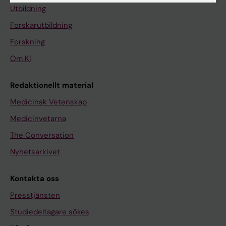
Utbildning
Forskarutbildning
Forskning
Om KI
Redaktionellt material
Medicinsk Vetenskap
Medicinvetarna
The Conversation
Nyhetsarkivet
Kontakta oss
Presstjänsten
Studiedeltagare sökes