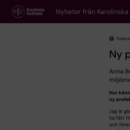
Skip
to
Nyheter från Karolinska 
main
content
Public
Ny p
Anna Be
miljöme
Hur känn
ny prefe
Jag är g
ha fått 
och före