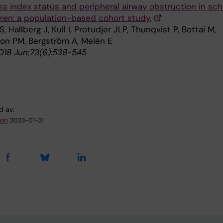
s index status and peripheral airway obstruction in sch
dren: a population-based cohort study.
, Hallberg J, Kull I, Protudjer JLP, Thunqvist P, Bottai M,
on PM, Bergström A, Melén E
018 Jun;73(6):538-545
d av:
son
2023-01-31