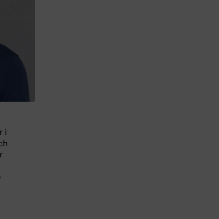
 i
ch
r
e