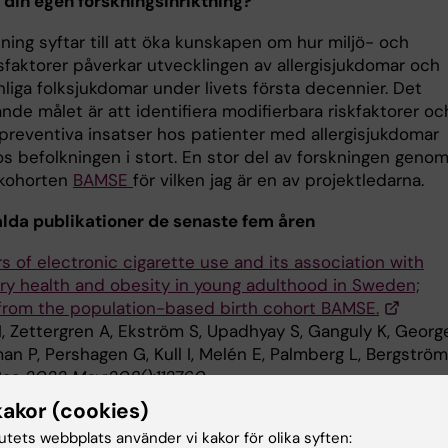
r din egen forskningsinriktning?
ning syftar till att öka kunskapen om hur miljö- och
sfaktorer påverkar utvecklingen av allergisjukdomar och
liga folksjukdomar under livets första decennier. Det
nde målet är att identifiera modifierbara riskfaktorer oc
l preventiva insatser hos patienter med allergisjukdomar
s befolkningen i stort. En stor del av forskningen genom
ekohorten
BAMSE
för vilken jag är en av projektledarna.
lda publikationer de senaste fem åren
s of electronic cigarette use and its association with
ory health and obesity in young adulthood in Sweden;
 from the population-based birth cohort BAMSE.
, Zettergren A, Ekström S, Upadhyay S, Ganguly K, George
an P, Pershagen G, Kull I, Melén E, Palmberg L, Bergströ
Res 2022 May;208():112760
kakor (cookies)
intake and plasma concentrations of PUFAs in childhood
tutets webbplats använder vi kakor för olika syften:
nce in relation to asthma and lung function up to