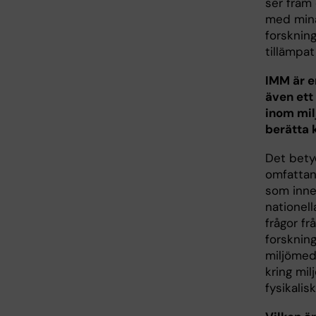
ser fram
med mina
forskning
tillämpat
IMM är en
även ett
inom mil
berätta 
Det betyd
omfattan
som inneb
nationell
frågor f
forskning
miljömed
kring mi
fysikalis