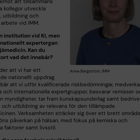
 emot att tillsammans
 kollegor utveckla
, utbildning och
 arbete vid IMM.
 institution vid KI, men
 nationellt expertorgan
jömedicin. Kan du
kort vad det innebär?
er att vi har ett
Anna Bergström, IMM
de nationellt uppdrag
är att vi utför kvalificerade riskbedömningar, medverkar
a och internationella expertgrupper, besvarar remisser o
rån myndigheter, tar fram kunskapsunderlag samt bedrive
 och utbildning av relevans för den tillämpade
icinen. Verksamheten sträcker sig över ett brett områd
ljöns påverkan på hälsan, med fokus på kemiska och
ka faktorer samt livsstil.