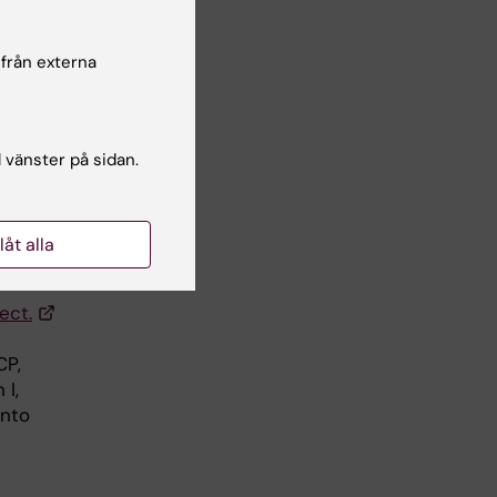
én E,
 från externa
l vänster på sidan.
llåt alla
ect.
CP,
 I,
Anto