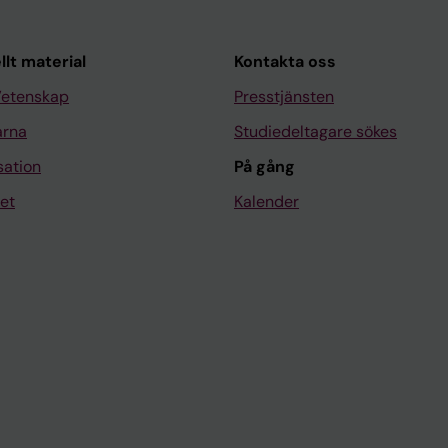
llt material
Kontakta oss
Vetenskap
Presstjänsten
arna
Studiedeltagare sökes
sation
På gång
et
Kalender