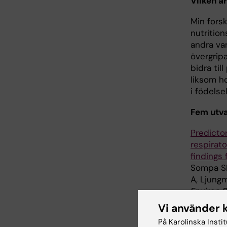
Vilken ä
Min forsk
nutrition
andra van
övergripa
bidra til
liksom ho
i födels
Fem utva
Predictor
respirat
findings
Sompa SI
A, Ljungm
Environ 
Vi använder 
Dietary 
På Karolinska Insti
adolesce