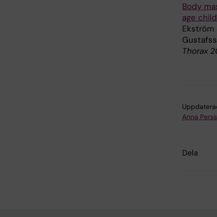
Body mas
age chil
Ekström S
Gustafss
Thorax 2
Uppdatera
Anna Pers
Dela