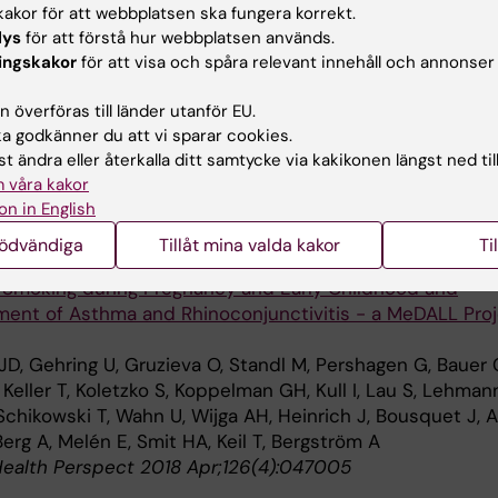
akor för att webbplatsen ska fungera korrekt.
d.
lys
för att förstå hur webbplatsen används.
, Sdona E, Klevebro S, Hallberg J, Georgelis A, Kull I, Mel
ingskakor
för att visa och spåra relevant innehåll och annonser
U, Bergström A
n Nutr 2022 Mar;115(3):886-896
 överföras till länder utanför EU.
 godkänner du att vi sparar cookies.
getable and dietary antioxidant intake in school age,
t ändra eller återkalla ditt samtycke via kakikonen längst ned til
ory health up to young adulthood.
 våra kakor
Ekström S, Andersson N, Hallberg J, Rautiainen S,
on in English
 N, Wolk A, Kull I, Melén E, Bergström A
Allergy 2022 Jan;52(1):104-114
nödvändiga
Tillåt mina valda kakor
Ti
 Smoking during Pregnancy and Early Childhood and
ent of Asthma and Rhinoconjunctivitis - a MeDALL Proj
JD, Gehring U, Gruzieva O, Standl M, Pershagen G, Bauer 
 Keller T, Koletzko S, Koppelman GH, Kull I, Lau S, Lehmann
Schikowski T, Wahn U, Wijga AH, Heinrich J, Bousquet J, 
erg A, Melén E, Smit HA, Keil T, Bergström A
Health Perspect 2018 Apr;126(4):047005