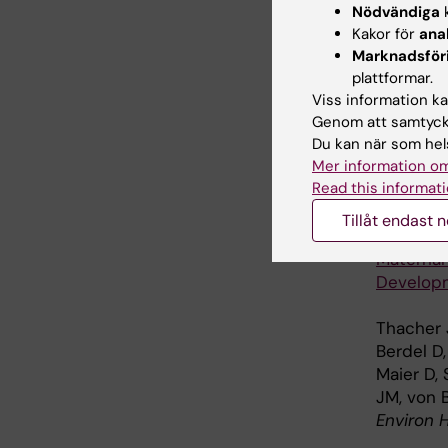
Nödvändiga
k
adulthoo
Kakor för
ana
Ekström S
Marknadsför
Risérus 
plattformar.
Am J Cli
Viss information kan
Genom att samtycka
Fruit, ve
Du kan när som hels
respirat
Mer information om
Sdona E, 
Read this informati
Håkansson
Clin Exp 
Tillåt endast 
Maternal
Developm
Thacher 
Berdel D,
Maier D, 
JM, von B
Environ 