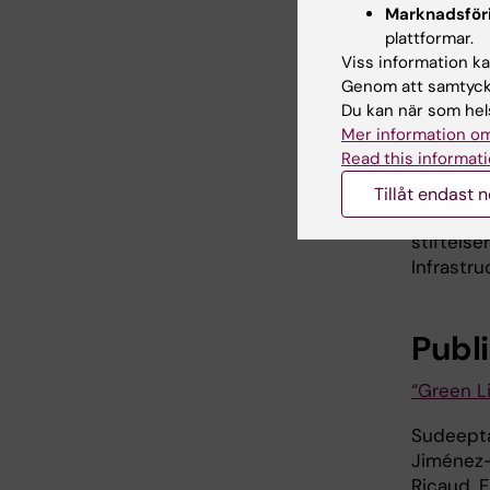
Marknadsför
något ell
plattformar.
kan bidra
Viss information kan
förändra
Genom att samtycka
socker t
Du kan när som hels
sådana f
Mer information om
sjukdomar
Read this informati
Forsknin
Tillåt endast 
Vetenska
stiftelse
Infrastru
Publ
“Green L
Sudeepta
Jiménez-
Ricaud, 