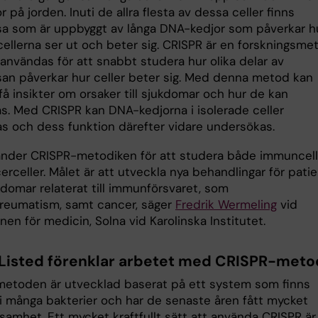
 på jorden. Inuti de allra flesta av dessa celler finns
a som är uppbyggt av långa DNA-kedjor som påverkar h
cellerna ser ut och beter sig. CRISPR är en forskningsme
användas för att snabbt studera hur olika delar av
an påverkar hur celler beter sig. Med denna metod kan
få insikter om orsaker till sjukdomar och hur de kan
s. Med CRISPR kan DNA-kedjorna i isolerade celler
as och dess funktion därefter vidare undersökas.
änder CRISPR-metodiken för att studera både immuncell
rceller. Målet är att utveckla nya behandlingar för pati
domar relaterat till immunförsvaret, som
reumatism, samt cancer, säger
Fredrik Wermeling
vid
onen för medicin, Solna vid Karolinska Institutet.
Listed förenklar arbetet med CRISPR-meto
etoden är utvecklad baserat på ett system som finns
t i många bakterier och har de senaste åren fått mycket
amhet. Ett mycket kraftfullt sätt att använda CRISPR är