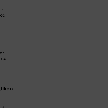
ur
tod
er
enter
diken
 att