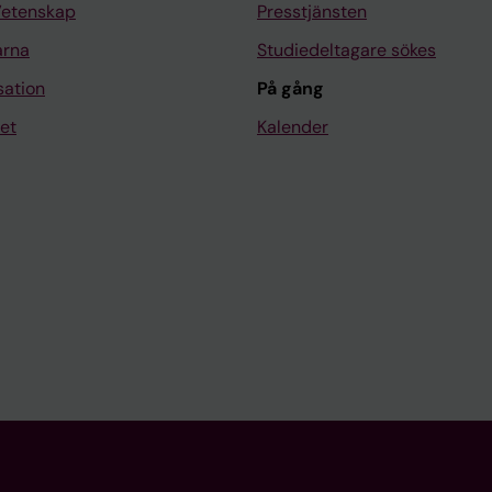
Vetenskap
Presstjänsten
arna
Studiedeltagare sökes
sation
På gång
et
Kalender