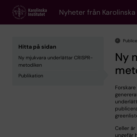
Skip
to
Nyheter från Karolinska 
main
content
Public
Hitta på sidan
Ny m
Ny mjukvara underlättar CRISPR-
metodiken
met
Publikation
Forskare 
generera
underlät
publicera
greenlist
Celler ä
ungefär 