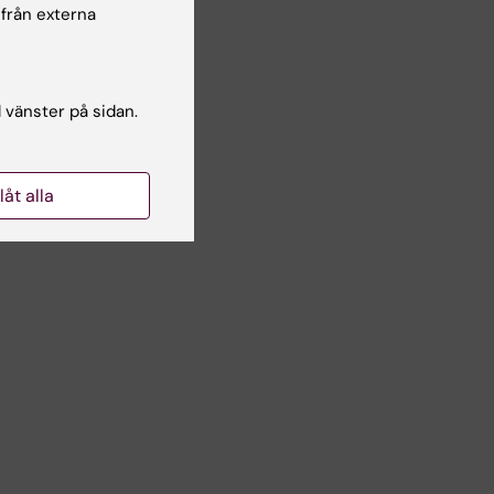
 från externa
r som
öra
l vänster på sidan.
llåt alla
en