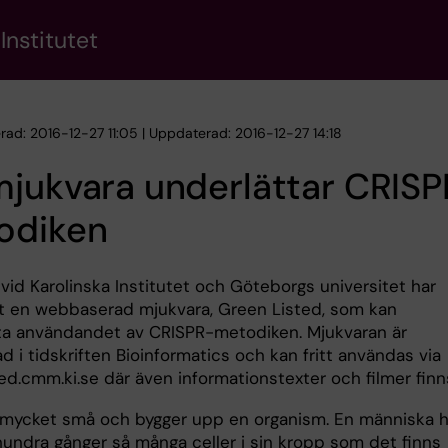
Institutet
erad: 2016-12-27 11:05 | Uppdaterad: 2016-12-27 14:18
jukvara underlättar CRISP
odiken
vid Karolinska Institutet och Göteborgs universitet har
t en webbaserad mjukvara, Green Listed, som kan
ta användandet av CRISPR-metodiken. Mjukvaran är
d i tidskriften Bioinformatics och kan fritt användas via
ed.cmm.ki.se där även informationstexter och filmer finn
r mycket små och bygger upp en organism. En människa h
hundra gånger så många celler i sin kropp som det finns