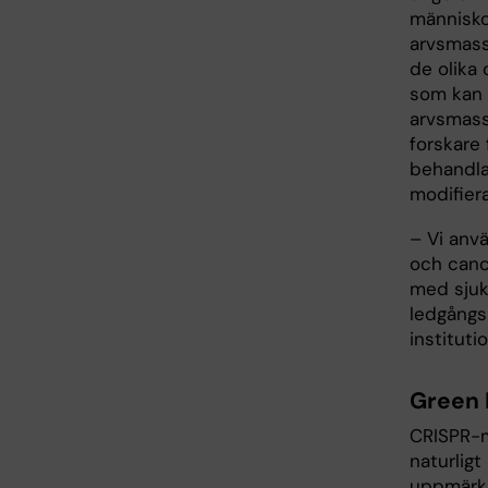
människor
arvsmass
de olika 
som kan 
arvsmass
forskare 
behandla
modifier
– Vi anv
och cance
med sjuk
ledgångs
instituti
Green 
CRISPR-m
naturlig
uppmärks