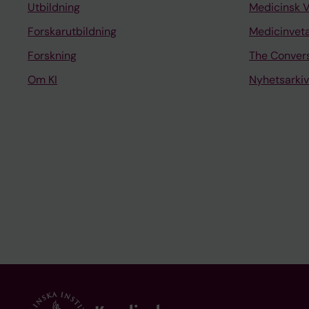
Utbildning
Medicinsk 
Forskarutbildning
Medicinvet
Forskning
The Conver
Om KI
Nyhetsarkiv