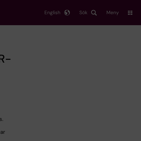
English
Sök
Meny
R-
s.
ar