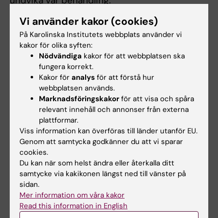
undvika vår behandling.
Vi använder kakor (cookies)
Denna nya metod kan bli ett viktigt verktyg
även för andra cancerforskare, och bidra till ny
På Karolinska Institutets webbplats använder vi
kakor för olika syften:
kunskap om hur cancerceller uppkommer och
Nödvändiga
kakor för att webbplatsen ska
ibland överlever cellgiftsbehandling.
fungera korrekt.
Kakor för
analys
för att förstå hur
webbplatsen används.
Publikation
Marknadsföringskakor
för att visa och spåra
relevant innehåll och annonser från externa
plattformar.
A highly scalable method for joint whole genome
Viss information kan överföras till länder utanför EU.
sequencing and gene expression profiling of single
Genom att samtycka godkänner du att vi sparar
cells
cookies.
Du kan när som helst ändra eller återkalla ditt
samtycke via kakikonen längst ned till vänster på
sidan.
Uppdaterad av:
Mer information om våra kakor
Erika Rindsjö
2020-10-21
Read this information in English