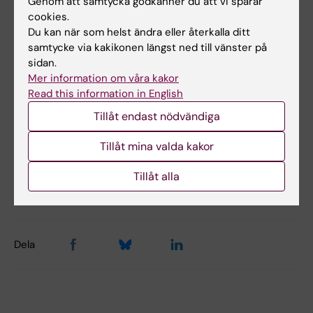
Genom att samtycka godkänner du att vi sparar
Hernlund,Walid Fayad, Angelo De Milito, Maria
cookies.
Du kan när som helst ändra eller återkalla ditt
Hägg Olofsson,Vladimir Gogvadze, Long Dang,
samtycke via kakikonen längst ned till vänster på
Sven Påhlman, Leoni A. Kunz Schughart, Linda
sidan.
Rickardson, Padraig D’Arcy, Joachim Gullbo,
Mer information om våra kakor
Peter Nygren, Rolf Larsson & Stig Linder
Read this information in English
Nature Communications
, online 18 February
Tillåt endast nödvändiga
2014, doi: 10.1038/ncomms4295
Tillåt mina valda kakor
Tillåt alla
Uppdaterad av:
Webb Admin
2014-02-19
Dela