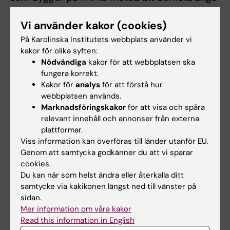
neutralt med fokus på deras förutsättningar
och behov, men som riktar sig mot en bredare
Vi använder kakor (cookies)
målgrupp av vuxna som arbetar med
På Karolinska Institutets webbplats använder vi
ungdomar. Denna utbildning är ett svar på det,
kakor för olika syften:
Nödvändiga
kakor för att webbplatsen ska
säger kursledarna och skaparna av YAM-
fungera korrekt.
programmet
Camilla Wasserman
och
Niklas
Kakor för
analys
för att förstå hur
Andersson
.
webbplatsen används.
Marknadsföringskakor
för att visa och spåra
relevant innehåll och annonser från externa
plattformar.
Mer information och anmälan
Viss information kan överföras till länder utanför EU.
Genom att samtycka godkänner du att vi sparar
cookies.
Du kan när som helst ändra eller återkalla ditt
Uppdaterad av:
samtycke via kakikonen längst ned till vänster på
Beatrice Johansson
2024-03-05
sidan.
Innehållsgranskare:
Mer information om våra kakor
Camilla Wasserman
Read this information in English