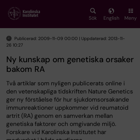
Skip
to
main
Sök
English
Meny
content
Publicerad: 2009-11-09 00:00 | Uppdaterad: 2013-11-
26 10:27
Ny kunskap om genetiska orsaker
bakom RA
Två artiklar som nyligen publicerats online i
den vetenskapliga tidskriften Nature Genetics
ger ny förståelse för hur sjukdomsorsakande
immunreaktioner uppkommer vid reumatoid
artrit (RA) genom en samverkan mellan
genetiska faktorer och omgivande miljö.
Forskare vid Karolinska Institutet har