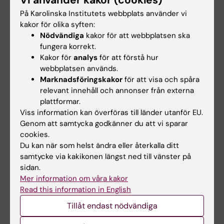
Vi använder kakor (cookies)
(Studien av Raychauduri et al)
På Karolinska Institutets webbplats använder vi
Arbete:
kakor för olika syften:
08-517 765 60
Nödvändiga
kakor för att webbplatsen ska
Mobil:
fungera korrekt.
070-359 86 65
Kakor för
analys
för att förstå hur
webbplatsen används.
E-post:
Marknadsföringskakor
för att visa och spåra
Leonid.Padyukov@ki.se
relevant innehåll och annonser från externa
plattformar.
Adress:
Viss information kan överföras till länder utanför EU.
Genom att samtycka godkänner du att vi sparar
Institutionen för medicin, Solna
cookies.
Enheten för reumatologi
Du kan när som helst ändra eller återkalla ditt
samtycke via kakikonen längst ned till vänster på
sidan.
Mer information om våra kakor
Med dr Vivianne Malmström
Read this information in English
(Studien av Hiba Mahdi et al)
Tillåt endast nödvändiga
Arbete: