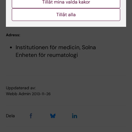
08-517 756 05
Tillåt mina valda kakor
E-post:
Tillåt alla
Vivianne.Malmstrom@ki.se
Adress:
Institutionen för medicin, Solna
Enheten för reumatologi
Uppdaterad av:
Webb Admin
2013-11-26
Dela