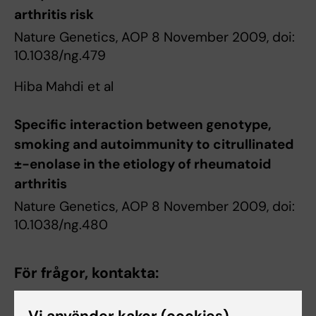
arthritis risk
Nature Genetics, AOP 8 November 2009, doi:
10.1038/ng.479
Hiba Mahdi et al
Specific interaction between genotype,
smoking and autoimmunity to citrullinated
±-enolase in the etiology of rheumatoid
arthritis
Nature Genetics, AOP 8 November 2009, doi:
10.1038/ng.480
För frågor, kontakta:
Med dr Leonid Padyukov